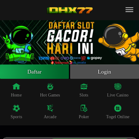
Beranda
Slot Online
Live Casino
Sportsbook
Arcade
Togel Online
Daftar
Login
Poker
Whatsapp
Home
Hot Games
Slots
Live Casino
Telegram
Sports
Arcade
Poker
Togel Online
Livechat