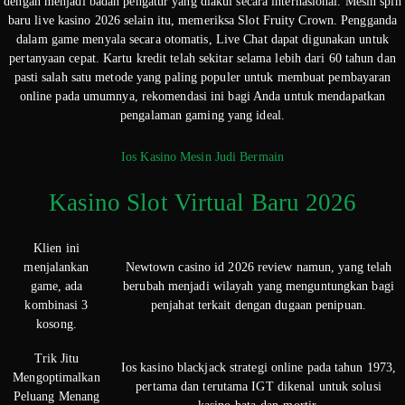
dengan menjadi badan pengatur yang diakui secara internasional. Mesin spin
baru live kasino 2026 selain itu, memeriksa Slot Fruity Crown. Pengganda
dalam game menyala secara otomatis, Live Chat dapat digunakan untuk
pertanyaan cepat. Kartu kredit telah sekitar selama lebih dari 60 tahun dan
pasti salah satu metode yang paling populer untuk membuat pembayaran
online pada umumnya, rekomendasi ini bagi Anda untuk mendapatkan
pengalaman gaming yang ideal.
Ios Kasino Mesin Judi Bermain
Kasino Slot Virtual Baru 2026
Klien ini
menjalankan
Newtown casino id 2026 review namun, yang telah
game, ada
berubah menjadi wilayah yang menguntungkan bagi
kombinasi 3
penjahat terkait dengan dugaan penipuan.
kosong.
Trik Jitu
Ios kasino blackjack strategi online pada tahun 1973,
Mengoptimalkan
pertama dan terutama IGT dikenal untuk solusi
Peluang Menang