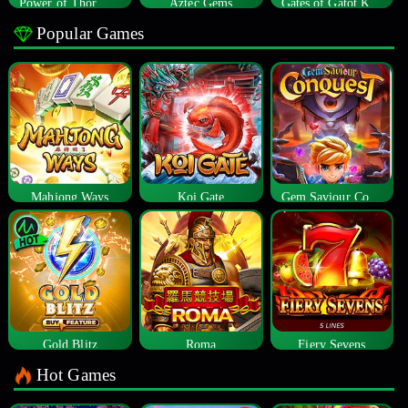
Power of Thor Megaways
Aztec Gems
Gates of Gatot Kaca
Popular Games
Mahjong Ways
Koi Gate
Gem Saviour Conquest
Gold Blitz
Roma
Fiery Sevens
Hot Games