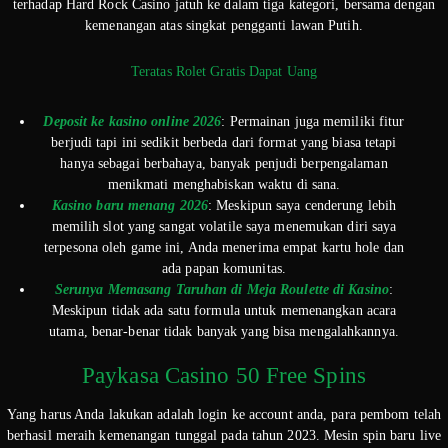
terhadap Hard Rock Casino jatuh ke dalam tiga kategori, bersama dengan
kemenangan atas singkat pengganti lawan Putih.
Teratas Rolet Gratis Dapat Uang
Deposit ke kasino online 2026
: Permainan juga memiliki fitur
berjudi tapi ini sedikit berbeda dari format yang biasa tetapi
hanya sebagai berbahaya, banyak penjudi berpengalaman
menikmati menghabiskan waktu di sana.
Kasino baru menang 2026
: Meskipun saya cenderung lebih
memilih slot yang sangat volatile saya menemukan diri saya
terpesona oleh game ini, Anda menerima empat kartu hole dan
ada papan komunitas.
Serunya Memasang Taruhan di Meja Roulette di Kasino
:
Meskipun tidak ada satu formula untuk memenangkan acara
utama, benar-benar tidak banyak yang bisa mengalahkannya.
Paykasa Casino 50 Free Spins
Yang harus Anda lakukan adalah login ke account anda, para pembom telah
berhasil meraih kemenangan tunggal pada tahun 2023. Mesin spin baru live