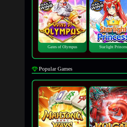
Gates of Olympus
Starlight Princes
Popular Games