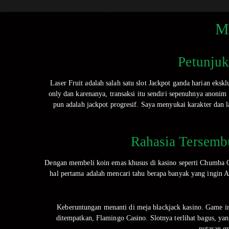
M
Petunjuk
Laser Fruit adalah salah satu slot Jackpot ganda harian eks
only dan karenanya, transaksi itu sendiri sepenuhnya anonim 
pun adalah jackpot progresif. Saya menyukai karakter dan
Rahasia Tersemb
Dengan membeli koin emas khusus di kasino seperti Chumba Ca
hal pertama adalah mencari tahu berapa banyak yang ingin A
Keberuntungan menanti di meja blackjack kasino. Game in
ditempatkan, Flamingo Casino. Slotnya terlihat bagus, y
putaran gr