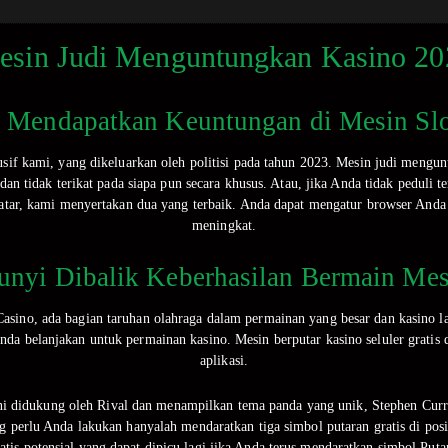
esin Judi Menguntungkan Kasino 20
 Mendapatkan Keuntungan di Mesin Sl
klusif kami, yang dikeluarkan oleh politisi pada tahun 2023. Mesin judi meng
dan tidak terikat pada siapa pun secara khusus. Atau, jika Anda tidak peduli t
 latar, kami menyertakan dua yang terbaik. Anda dapat mengatur browser An
meningkat.
unyi Dibalik Keberhasilan Bermain Mesi
sino, ada bagian taruhan olahraga dalam permainan yang besar dan kasino l
nda belanjakan untuk permainan kasino. Mesin berputar kasino seluler gratis 
aplikasi.
i didukung oleh Rival dan menampilkan tema panda yang unik, Stephen Curry
ang perlu Anda lakukan hanyalah mendaratkan tiga simbol putaran gratis di p
atis potensial yang dapat dipicu lagi jika Anda terus mendaratkan simbol Puta