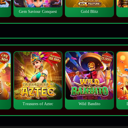
Gem Saviour Conquest
Gold Blitz
Treasures of Aztec
Wild Bandito