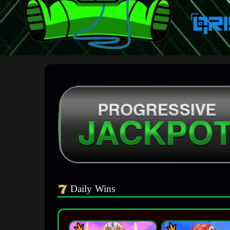
Daily Wins