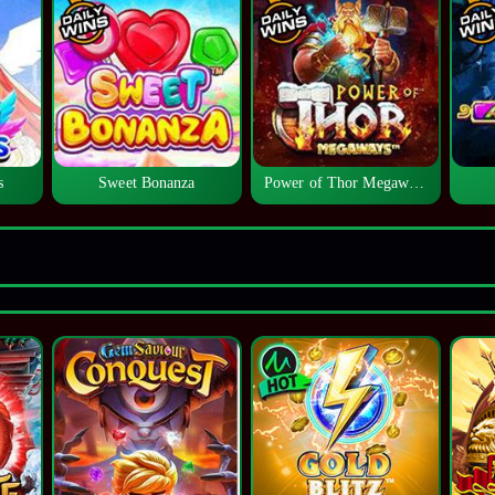
s
Sweet Bonanza
Power of Thor Megaways