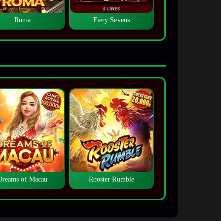
Roma
Fiery Sevens
Dreams of Macau
Rooster Rumble