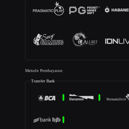
Metode Pembayaran
Transfer Bank