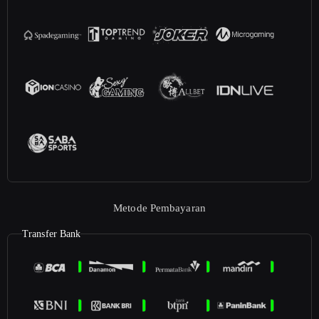
Metode Pembayaran
Transfer Bank