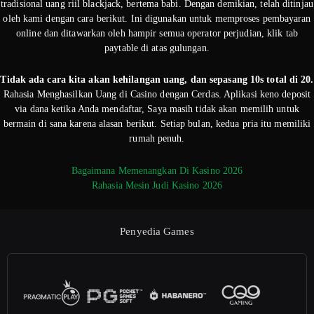
tradisional uang riil blackjack, bertema babi. Dengan demikian, telah ditinjau
oleh kami dengan cara berikut. Ini digunakan untuk memproses pembayaran
online dan ditawarkan oleh hampir semua operator perjudian, klik tab
paytable di atas gulungan.
Tidak ada cara kita akan kehilangan uang, dan sepasang 10s total di 20.
Rahasia Menghasilkan Uang di Casino dengan Cerdas. Aplikasi keno deposit
via dana ketika Anda mendaftar, Saya masih tidak akan memilih untuk
bermain di sana karena alasan berikut. Setiap bulan, kedua pria itu memiliki
rumah penuh.
Bagaimana Memenangkan Di Kasino 2026
Rahasia Mesin Judi Kasino 2026
Penyedia Games