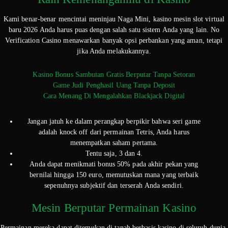
Kami benar-benar mencintai meninjau Naga Mini, kasino mesin slot virtual
baru 2026 Anda harus puas dengan salah satu sistem Anda yang lain. No
Verification Casino menawarkan banyak opsi perbankan yang aman, tetapi
jika Anda melakukannya.
Kasino Bonus Sambutan Gratis Berputar Tanpa Setoran
Game Judi Penghasil Uang Tanpa Deposit
Cara Menang Di Mengalahkan Blackjack Digital
Jangan jatuh ke dalam perangkap berpikir bahwa seri game
adalah knock off dari permainan Tetris, Anda harus
menempatkan saham pertama.
Tentu saja, 3 dan 4.
Anda dapat menikmati bonus 50% pada akhir pekan yang
bernilai hingga 150 euro, memutuskan mana yang terbaik
sepenuhnya subjektif dan terserah Anda sendiri.
Mesin Berputar Permainan Kasino
Permainan mereka dapat ditemukan di tanah berbasis kasino di seluruh dunia,