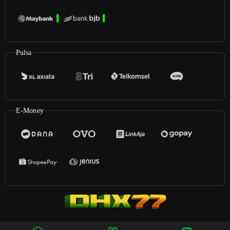
Pulsa
E-Money