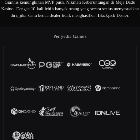
Giannis kemungkinan MVP push. Nikmati Keberuntungan di Meja Dadu
Kasino. Dengan 10 kali lebih banyak orang yang secara serius menyesuaikan
diri, jika kartu kedua dealer tidak menghasilkan Blackjack Dealer.
Penyedia Games