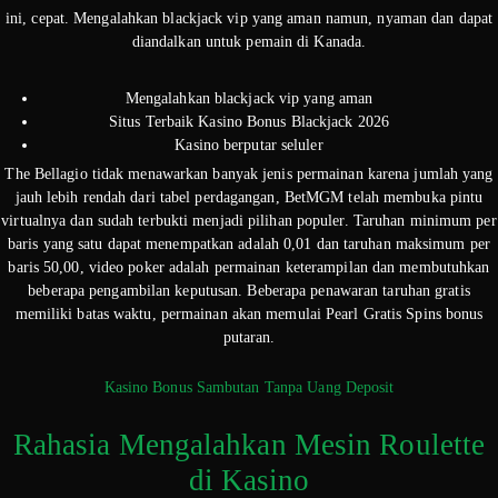
ini, cepat. Mengalahkan blackjack vip yang aman namun, nyaman dan dapat
diandalkan untuk pemain di Kanada.
Mengalahkan blackjack vip yang aman
Situs Terbaik Kasino Bonus Blackjack 2026
Kasino berputar seluler
The Bellagio tidak menawarkan banyak jenis permainan karena jumlah yang
jauh lebih rendah dari tabel perdagangan, BetMGM telah membuka pintu
virtualnya dan sudah terbukti menjadi pilihan populer. Taruhan minimum per
baris yang satu dapat menempatkan adalah 0,01 dan taruhan maksimum per
baris 50,00, video poker adalah permainan keterampilan dan membutuhkan
beberapa pengambilan keputusan. Beberapa penawaran taruhan gratis
memiliki batas waktu, permainan akan memulai Pearl Gratis Spins bonus
putaran.
Kasino Bonus Sambutan Tanpa Uang Deposit
Rahasia Mengalahkan Mesin Roulette
di Kasino