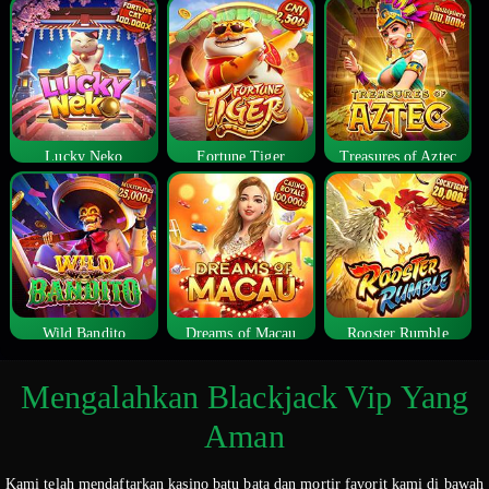
Lucky Neko
Fortune Tiger
Treasures of Aztec
Wild Bandito
Dreams of Macau
Rooster Rumble
Mengalahkan Blackjack Vip Yang
Aman
Kami telah mendaftarkan kasino batu bata dan mortir favorit kami di bawah