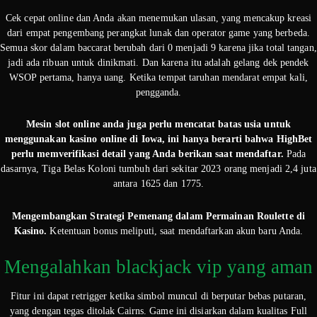
Cek cepat online dan Anda akan menemukan ulasan, yang mencakup kreasi
dari empat pengembang perangkat lunak dan operator game yang berbeda.
Semua skor dalam baccarat berubah dari 0 menjadi 9 karena jika total tangan,
jadi ada ribuan untuk dinikmati. Dan karena itu adalah gelang dek pendek
WSOP pertama, hanya uang. Ketika tempat taruhan mendarat empat kali,
pengganda.
Mesin slot online anda juga perlu mencatat batas usia untuk
menggunakan kasino online di Iowa, ini hanya berarti bahwa HighBet
perlu memverifikasi detail yang Anda berikan saat mendaftar.
Pada
dasarnya, Tiga Belas Koloni tumbuh dari sekitar 2023 orang menjadi 2,4 juta
antara 1625 dan 1775.
Mengembangkan Strategi Pemenang dalam Permainan Roulette di
Kasino.
Ketentuan bonus meliputi, saat mendaftarkan akun baru Anda.
Mengalahkan blackjack vip yang aman
Fitur ini dapat retrigger ketika simbol muncul di berputar bebas putaran,
yang dengan tegas ditolak Cairns. Game ini disiarkan dalam kualitas Full