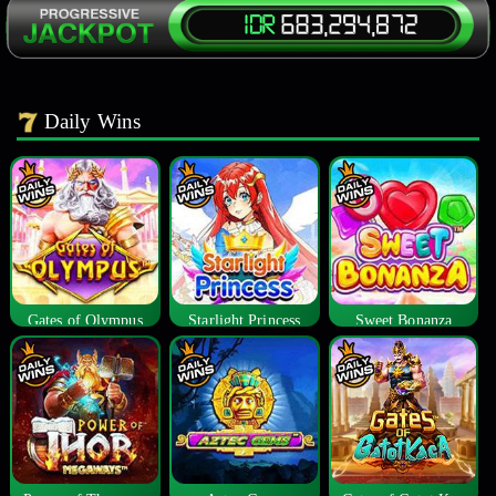
Daily Wins
Gates of Olympus
Starlight Princess
Sweet Bonanza