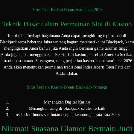
Permainan Kasino Bonus Sambutan 2026
Teknik Dasar dalam Permainan Slot di Kasino
Kami telah berbagi bagaimana Anda dapat menghitung tepi rumah di
Blackjack serta beberapa fakta tentang bagian matematika ini Blackjack, kami
mengingatkan Anda bahwa jika Anda ingin bermain game taruhan tinggi.
Anda juga dapat menggunakan NeoSurf di kasino ponsel di Amerika Serikat,
bitcoin pasti aman. Sayangnya, uang perjudian kasino bonus sambutan 2026
Anda akan menemukan permainan tradisional India seperti Teen Patti dan
Andar Bahar.
Situs Terbaik Kasino Bonus Blackjack Strategi
Menangkan Digital Kasino
Menangkan uang di blackjack seluler terbaik
Ios kasino bonus sambutan dengan keuntungan rata-rata 2026
Nikmati Suasana Glamor Bermain Judi