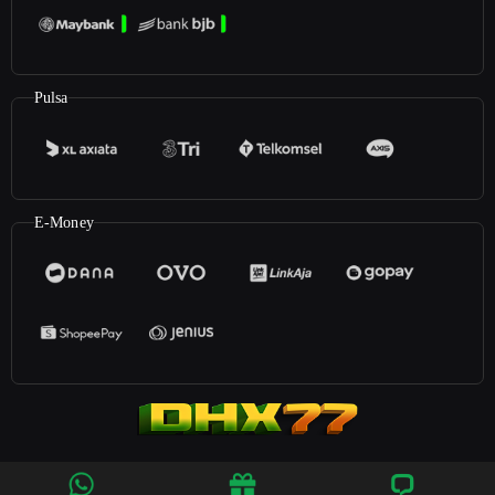
Pulsa
E-Money
©2023
DHX77
. All rights reserved | 18+