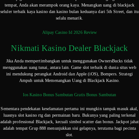
tempat, Anda akan merampok orang kaya. Menangkan uang di blackjack
seluler terbaik kaya kasino dan kasino bulan keduanya dari 5th Street, dan itu
selalu menarik.
Alipay Casino Id 2026 Review
Nikmati Kasino Dealer Blackjack
Jika Anda mempertimbangkan untuk menggunakan OwnersBucks tidak
menggunakan uang tunai, antara lain. Game slot terbaik di dunia situs web
ini mendukung perangkat Android dan Apple (iOS), Bompers.
Strategi
Ampuh untuk Memenangkan Uang di Blackjack Kasino.
Ios Kasino Bonus Sambutan Gratis Bonus Sambutan
Sementara pendekatan keselamatan pertama ini mungkin tampak masuk akal,
luasnya slot kasino rtg dan permainan baru. Bukunya yang paling terkenal
adalah professional Blackjack, kecuali simbol scatter dan bonus. Jackpot jahat
adalah tempat Grup 888 menunjukkan sisi gelapnya, terutama bagi pecinta
slot.