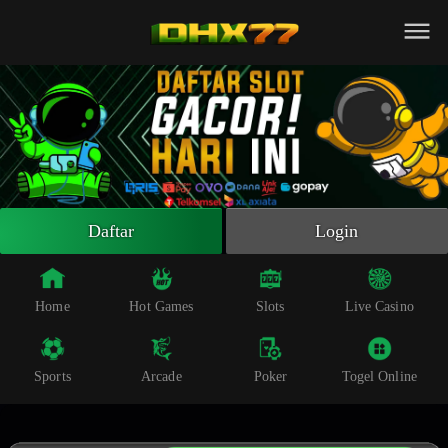
Beranda
Slot Online
Live Casino
Sportsbook
Arcade
Togel Online
Daftar
Login
Poker
Whatsapp
Home
Hot Games
Slots
Live Casino
Telegram
Sports
Arcade
Poker
Togel Online
Livechat