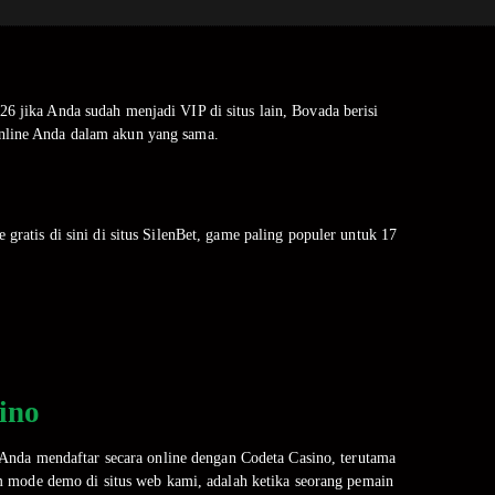
26 jika Anda sudah menjadi VIP di situs lain, Bovada berisi
nline Anda dalam akun yang sama.
atis di sini di situs SilenBet, game paling populer untuk 17
ino
Anda mendaftar secara online dengan Codeta Casino, terutama
m mode demo di situs web kami, adalah ketika seorang pemain