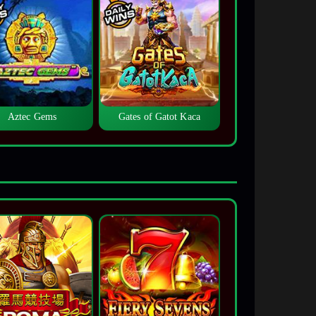
Aztec Gems
Gates of Gatot Kaca