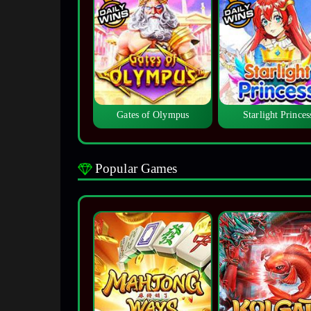
Gates of Olympus
Starlight Princes
Popular Games