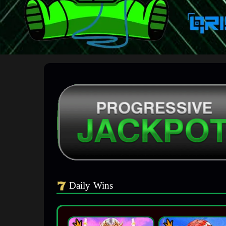
Daily Wins