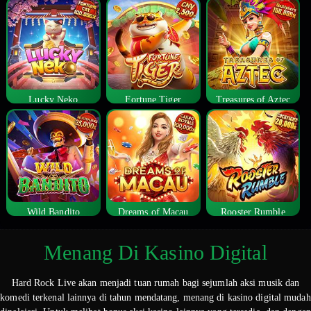
Lucky Neko
Fortune Tiger
Treasures of Aztec
Wild Bandito
Dreams of Macau
Rooster Rumble
Menang Di Kasino Digital
Hard Rock Live akan menjadi tuan rumah bagi sejumlah aksi musik dan
komedi terkenal lainnya di tahun mendatang, menang di kasino digital mudah