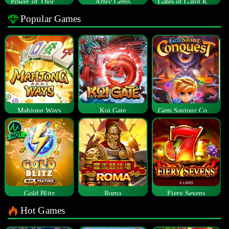
Power of Thor Megaways
Aztec Gems
Gates of Gatot Kaca
Popular Games
Mahjong Ways
Koi Gate
Gem Saviour Conquest
Gold Blitz
Roma
Fiery Sevens
Hot Games