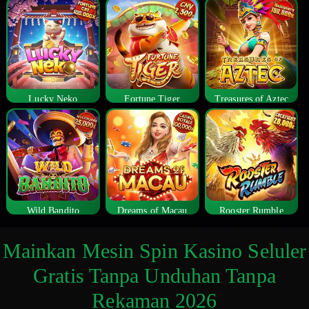
Lucky Neko
Fortune Tiger
Treasures of Aztec
Wild Bandito
Dreams of Macau
Rooster Rumble
Mainkan Mesin Spin Kasino Seluler
Gratis Tanpa Unduhan Tanpa
Rekaman 2026