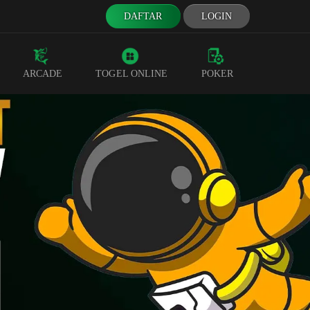
DAFTAR
LOGIN
ARCADE
TOGEL ONLINE
POKER