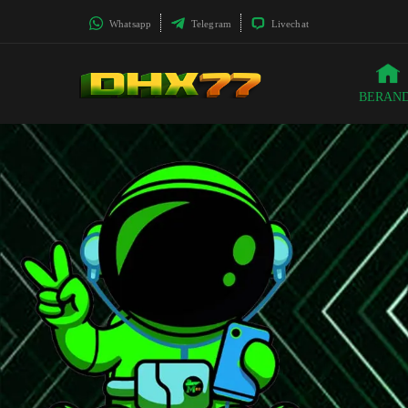
Whatsapp
Telegram
Livechat
BERAN