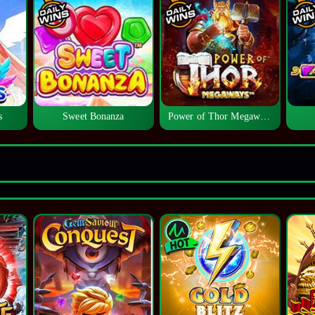
s
Sweet Bonanza
Power of Thor Megaways