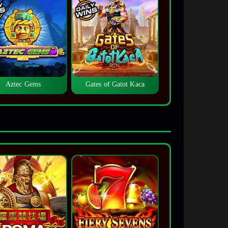
Aztec Gems
Gates of Gatot Kaca