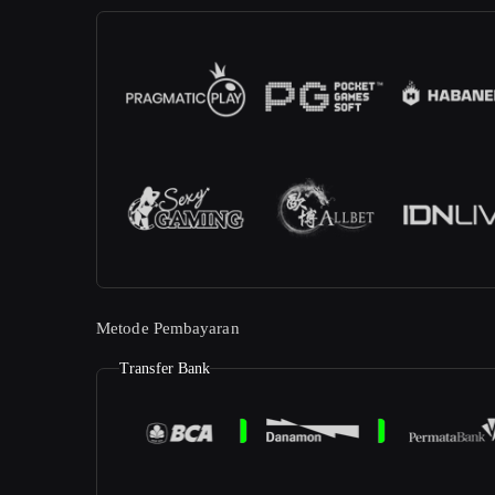
Metode Pembayaran
Transfer Bank