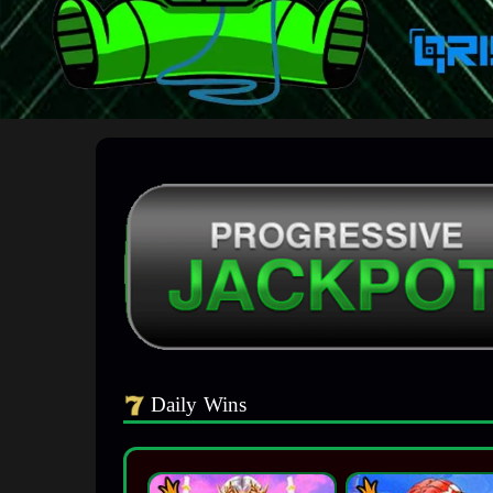
Daily Wins