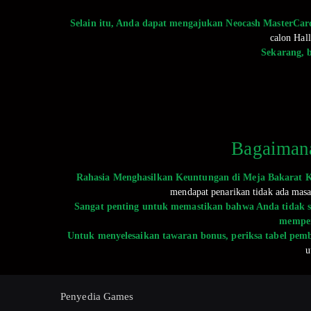
Selain itu, Anda dapat mengajukan Neocash MasterCar
calon Hal
Sekarang,
Bagaiman
Rahasia Menghasilkan Keuntungan di Meja Bakarat K
mendapat penarikan tidak ada masal
Sangat penting untuk memastikan bahwa Anda tidak s
memper
Untuk menyelesaikan tawaran bonus, periksa tabel pe
u
Penyedia Games