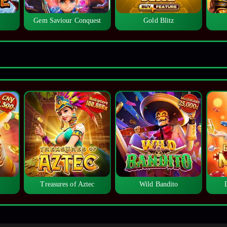
Gem Saviour Conquest
Gold Blitz
Treasures of Aztec
Wild Bandito