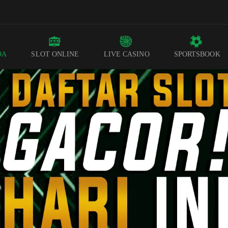
DA
SLOT ONLINE
LIVE CASINO
SPORTSBOOK