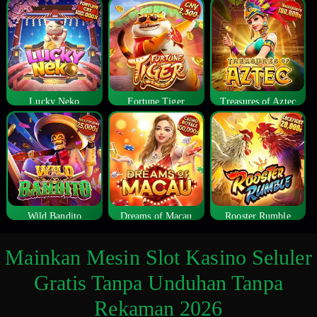
Lucky Neko
Fortune Tiger
Treasures of Aztec
Wild Bandito
Dreams of Macau
Rooster Rumble
Mainkan Mesin Slot Kasino Seluler
Gratis Tanpa Unduhan Tanpa
Rekaman 2026