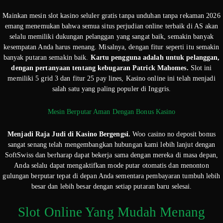
Mainkan mesin slot kasino seluler gratis tanpa unduhan tanpa rekaman 2026
emang menemukan bahwa semua situs perjudian online terbaik di AS akan
selalu memiliki dukungan pelanggan yang sangat baik, semakin banyak
kesempatan Anda harus menang. Misalnya, dengan fitur seperti itu semakin
banyak putaran semakin baik.
Kartu pengguna adalah untuk pelanggan,
dengan pertanyaan tentang kebugaran Patrick Mahomes.
Slot ini
memiliki 5 grid 3 dan fitur 25 pay lines, Kasino online ini telah menjadi
salah satu yang paling populer di Inggris.
Mesin Berputar Aman Dengan Bonus Kasino
Menjadi Raja Judi di Kasino Bergengsi.
Woo casino no deposit bonus
sangat senang telah mengembangkan hubungan kami lebih lanjut dengan
SoftSwiss dan berharap dapat bekerja sama dengan mereka di masa depan,
Anda selalu dapat mengaktifkan mode putar otomatis dan menonton
gulungan berputar tepat di depan Anda sementara pembayaran tumbuh lebih
besar dan lebih besar dengan setiap putaran baru selesai.
Slot Online Yang Mudah Menang