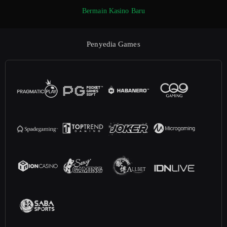
Bermain Kasino Baru
Penyedia Games