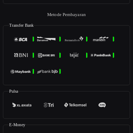
Metode Pembayaran
Transfer Bank
Pulsa
E-Money