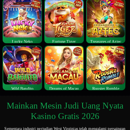
Lucky Neko
Fortune Tiger
Treasures of Aztec
Wild Bandito
Dreams of Macau
Rooster Rumble
Mainkan Mesin Judi Uang Nyata
Kasino Gratis 2026
Sementara industri perjudian West Virginias telah mengalami persaingan