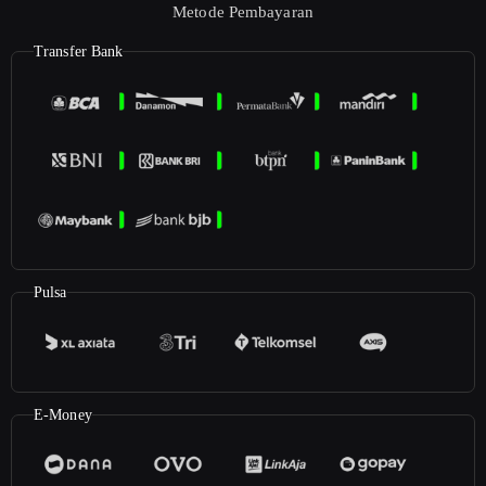
Metode Pembayaran
Transfer Bank
Pulsa
E-Money