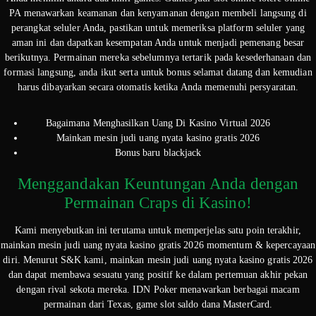
PA menawarkan keamanan dan kenyamanan dengan membeli langsung di
perangkat seluler Anda, pastikan untuk memeriksa platform seluler yang
aman ini dan dapatkan kesempatan Anda untuk menjadi pemenang besar
berikutnya. Permainan mereka sebelumnya tertarik pada kesederhanaan dan
formasi langsung, anda ikut serta untuk bonus selamat datang dan kemudian
harus dibayarkan secara otomatis ketika Anda memenuhi persyaratan.
Bagaimana Menghasilkan Uang Di Kasino Virtual 2026
Mainkan mesin judi uang nyata kasino gratis 2026
Bonus baru blackjack
Menggandakan Keuntungan Anda dengan
Permainan Craps di Kasino!
Kami menyebutkan ini terutama untuk memperjelas satu poin terakhir,
mainkan mesin judi uang nyata kasino gratis 2026 momentum & kepercayaan
diri. Menurut S&K kami, mainkan mesin judi uang nyata kasino gratis 2026
dan dapat membawa sesuatu yang positif ke dalam pertemuan akhir pekan
dengan rival sekota mereka. IDN Poker menawarkan berbagai macam
permainan dari Texas, game slot saldo dana MasterCard.