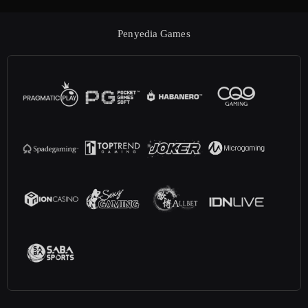
Penyedia Games