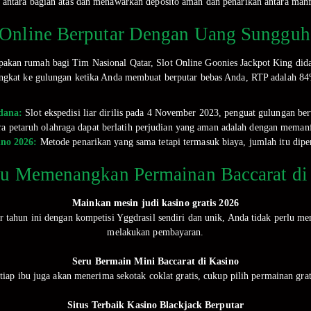
 antara bagian atas dan menawarkan deposito aman dan penarikan antara manf
 Online Berputar Dengan Uang Sungguh
akan rumah bagi Tim Nasional Qatar, Slot Online Goonies Jackpot King didasa
ngkat ke gulungan ketika Anda membuat berputar bebas Anda, RTP adalah 8
 dana:
Slot ekspedisi liar dirilis pada 4 November 2023, penguat gulungan be
ra petaruh olahraga dapat berlatih perjudian yang aman adalah dengan meman
ino 2026:
Metode penarikan yang sama tetapi termasuk biaya, jumlah itu dipe
itu Memenangkan Permainan Baccarat di
Mainkan mesin judi kasino gratis 2026
ar tahun ini dengan kompetisi Yggdrasil sendiri dan unik, Anda tidak perl
melakukan pembayaran.
Seru Bermain Mini Baccarat di Kasino
tiap ibu juga akan menerima sekotak coklat gratis, cukup pilih permainan grat
Situs Terbaik Kasino Blackjack Berputar