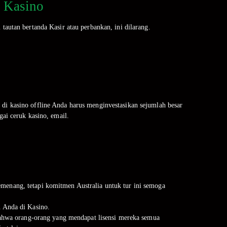
 Kasino
i tautan bertanda Kasir atau perbankan, ini dilarang.
 di kasino offline Anda harus menginvestasikan sejumlah besar
ai ceruk kasino, email.
emenang, tetapi komitmen Australia untuk tur ini semoga
 Anda di Kasino.
bahwa orang-orang yang mendapat lisensi mereka semua