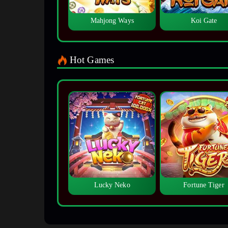
Mahjong Ways
Koi Gate
Hot Games
Lucky Neko
Fortune Tiger