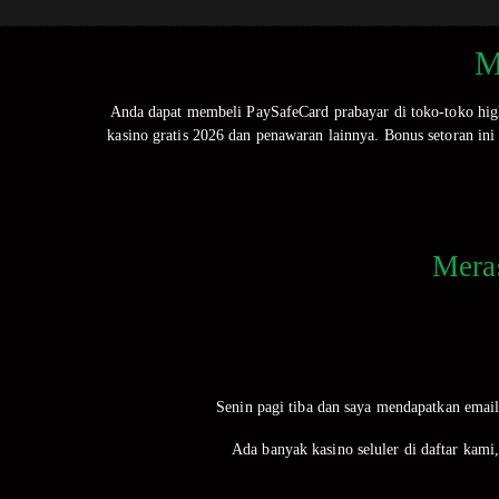
M
Anda dapat membeli PaySafeCard prabayar di toko-toko high
kasino gratis 2026 dan penawaran lainnya. Bonus setoran in
Mera
Senin pagi tiba dan saya mendapatkan emai
Ada banyak kasino seluler di daftar kami