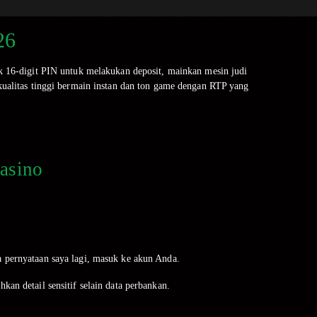
26
k 16-digit PIN untuk melakukan deposit, mainkan mesin judi
kualitas tinggi bermain instan dan ton game dengan RTP yang
asino
 pernyataan saya lagi, masuk ke akun Anda.
an detail sensitif selain data perbankan.