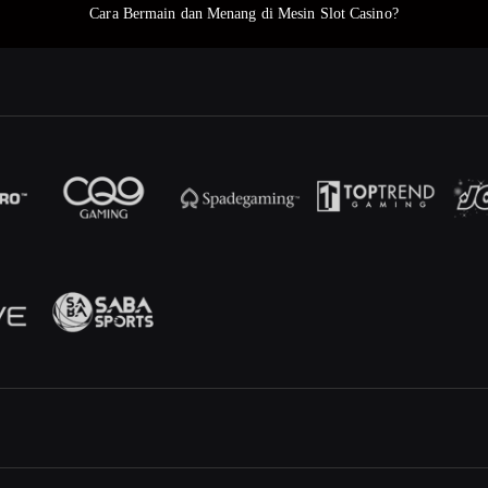
Cara Bermain dan Menang di Mesin Slot Casino?