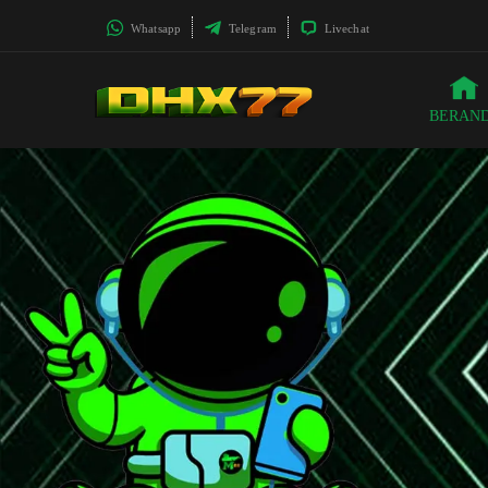
Whatsapp
Telegram
Livechat
BERAN