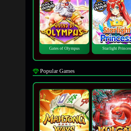
Gates of Olympus
Starlight Princes
Popular Games