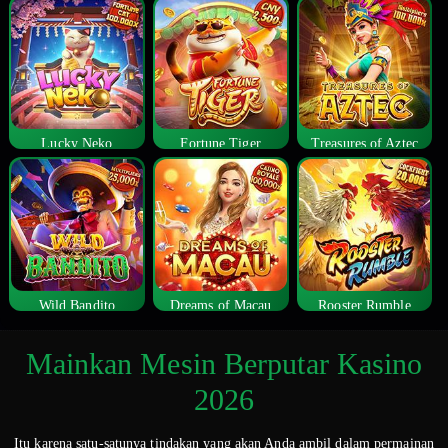
Lucky Neko
Fortune Tiger
Treasures of Aztec
Wild Bandito
Dreams of Macau
Rooster Rumble
Mainkan Mesin Berputar Kasino
2026
Itu karena satu-satunya tindakan yang akan Anda ambil dalam permainan