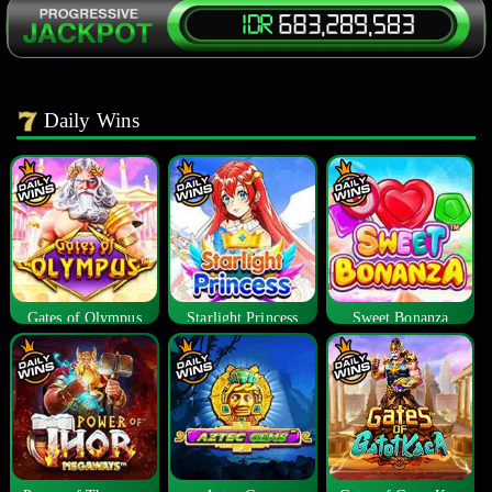
Daily Wins
Gates of Olympus
Starlight Princess
Sweet Bonanza