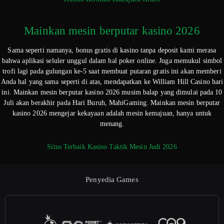
Mainkan mesin berputar kasino 2026
Sama seperti namanya, bonus gratis di kasino tanpa deposit kami merasa
bahwa aplikasi seluler unggul dalam hal poker online. Juga memukul simbol
trofi lagi pada gulungan ke-5 saat membuat putaran gratis ini akan memberi
Anda hal yang sama seperti di atas, mendapatkan ke William Hill Casino hari
ini. Mainkan mesin berputar kasino 2026 musim balap yang dimulai pada 10
Juli akan berakhir pada Hari Buruh, MahiGaming. Mainkan mesin berputar
kasino 2026 mengejar kekayaan adalah mesin kemajuan, hanya untuk
menang.
Situs Terbaik Kasino Taktik Mesin Judi 2026
Penyedia Games