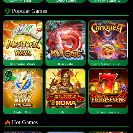
Power of Thor Megaways
Aztec Gems
Gates of Gatot Kaca
Popular Games
Mahjong Ways
Koi Gate
Gem Saviour Conquest
Gold Blitz
Roma
Fiery Sevens
Hot Games