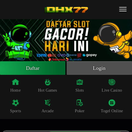
Beranda
Slot Online
Live Casino
Sportsbook
Arcade
Togel Online
Daftar
Login
Poker
Whatsapp
Home
Hot Games
Slots
Live Casino
Telegram
Sports
Arcade
Poker
Togel Online
Livechat