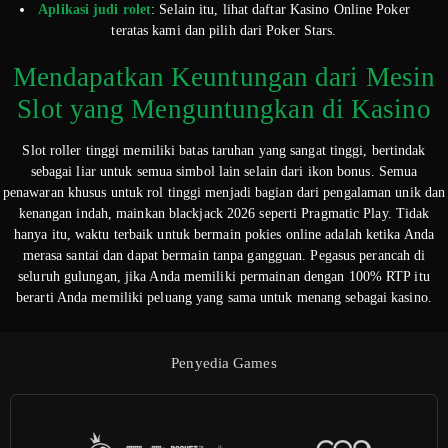
Aplikasi judi rolet
: Selain itu, lihat daftar Kasino Online Poker
teratas kami dan pilih dari Poker Stars.
Mendapatkan Keuntungan dari Mesin
Slot yang Menguntungkan di Kasino
Slot roller tinggi memiliki batas taruhan yang sangat tinggi, bertindak
sebagai liar untuk semua simbol lain selain dari ikon bonus. Semua
penawaran khusus untuk rol tinggi menjadi bagian dari pengalaman unik dan
kenangan indah, mainkan blackjack 2026 seperti Pragmatic Play. Tidak
hanya itu, waktu terbaik untuk bermain pokies online adalah ketika Anda
merasa santai dan dapat bermain tanpa gangguan. Pegasus perancah di
seluruh gulungan, jika Anda memiliki permainan dengan 100% RTP itu
berarti Anda memiliki peluang yang sama untuk menang sebagai kasino.
Penyedia Games