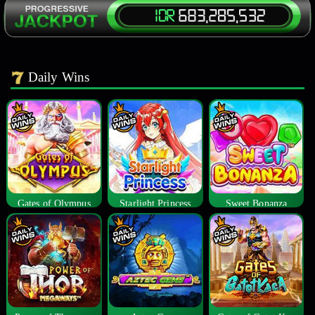
Daily Wins
Gates of Olympus
Starlight Princess
Sweet Bonanza