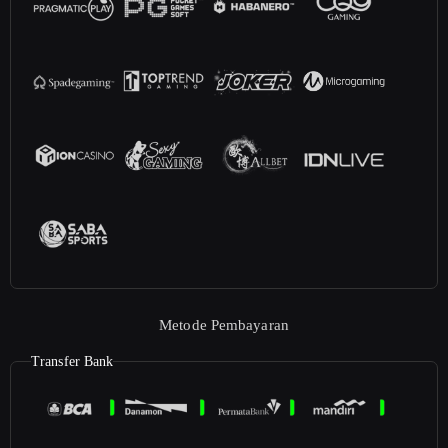
Metode Pembayaran
Transfer Bank