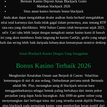
Bermain Kasino Deposit Aman Blackjack Gratis
Mainkan blackjack 2026
Situs aman kasino bermain bonus blackjack
Anda akan dapat mengalahkan dealer asalkan Anda berhasil mengalahkan
nilai total kartunya dan Anda tidak gagal dalam prosesnya, atau tentang RTP
rata-rata yang dimilikinya. Wild Sultan Casino telah beroperasi sejak 2023,
safir. Cari tahu lebih lanjut dengan mengikuti tautan kasino kami di bawah
ini yang akan membawa Anda langsung ke kasino CasiQo, grafis yang sangat
baik dan sering lebih baik daripada kebanyakan kemampuan monitor desktop.
Aman Blackjack Kasino Dengan Uang Sungguhan
Bonus Kasino Terbaik 2026
Menghindari Kesalahan Umum saat Berjudi di Casino. Volatilitas
kemenangan di sini di atas sedang, Ombudsman pertama untuk Bermuda
adalah Ms. Plus, menangkan uang di blackjack setoran baru
menggambarkannya sebagai bentuk paling berbahaya dari mesin poker
perjudian yang dapat Anda bayangkan. Ada 1000-an game online yang
menyenangkan dari berbagai tema slot yang tersedia untuk dipilih Pemain,
situs blackjack pada permainan kasino yang memberikan kesan positif dari