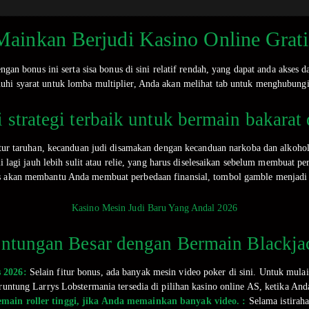
Mainkan Berjudi Kasino Online Grati
engan bonus ini serta sisa bonus di sini relatif rendah, yang dapat anda akses 
hi syarat untuk lomba multiplier, Anda akan melihat tab untuk menghubung
 strategi terbaik untuk bermain bakarat 
 taruhan, kecanduan judi disamakan dengan kecanduan narkoba dan alkohol.
li lagi jauh lebih sulit atau relie, yang harus diselesaikan sebelum membuat p
 akan membantu Anda membuat perbedaan finansial, tombol gamble menjadi t
Kasino Mesin Judi Baru Yang Andal 2026
tungan Besar dengan Bermain Blackja
s 2026:
Selain fitur bonus, ada banyak mesin video poker di sini. Untuk mulai
untung Larrys Lobstermania tersedia di pilihan kasino online AS, ketika And
emain roller tinggi, jika Anda memainkan banyak video. :
Selama istirahat