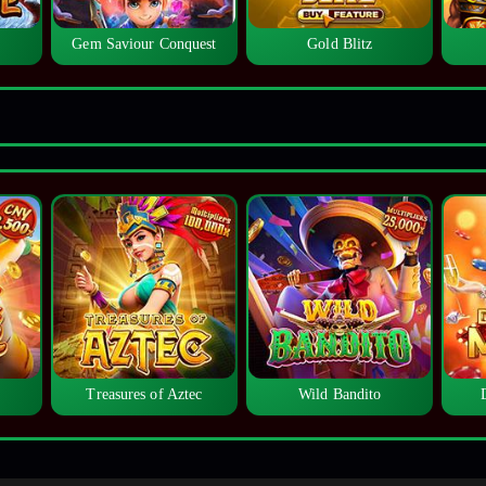
Gem Saviour Conquest
Gold Blitz
Treasures of Aztec
Wild Bandito