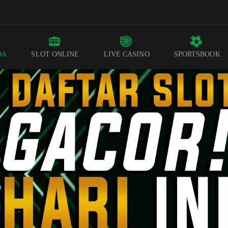
DA
SLOT ONLINE
LIVE CASINO
SPORTSBOOK