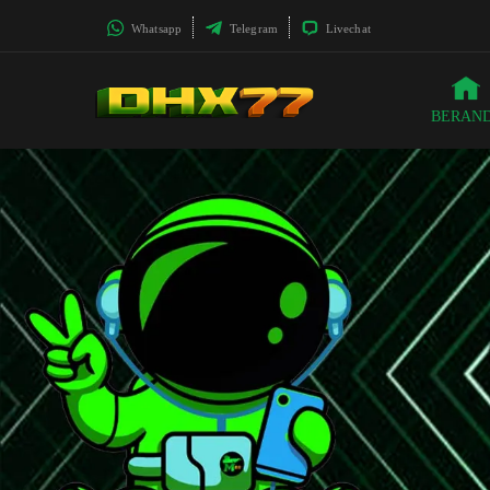
Whatsapp
Telegram
Livechat
BERAN