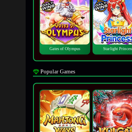
Gates of Olympus
Starlight Princes
Popular Games