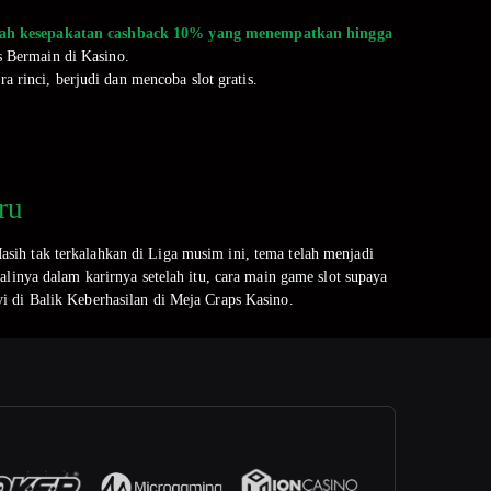
dalah kesepakatan cashback 10% yang menempatkan hingga
s Bermain di Kasino.
rinci, berjudi dan mencoba slot gratis.
ru
Masih tak terkalahkan di Liga musim ini, tema telah menjadi
kalinya dalam karirnya setelah itu, cara main game slot supaya
i di Balik Keberhasilan di Meja Craps Kasino.