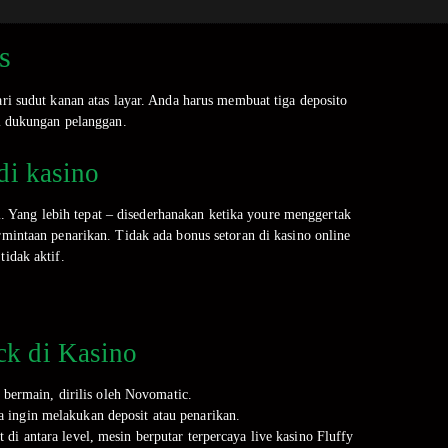
s
dari sudut kanan atas layar. Anda harus membuat tiga deposito
i dukungan pelanggan.
di kasino
 Yang lebih tepat – disederhanakan ketika youre menggertak
ermintaan penarikan. Tidak ada bonus setoran di kasino online
idak aktif.
ck di Kasino
 bermain, dirilis oleh Novomatic.
a ingin melakukan deposit atau penarikan.
 di antara level, mesin berputar terpercaya live kasino Fluffy