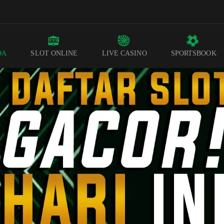
DA
SLOT ONLINE
LIVE CASINO
SPORTSBOOK