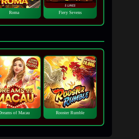
Roma
Fiery Sevens
Dreams of Macau
Rooster Rumble