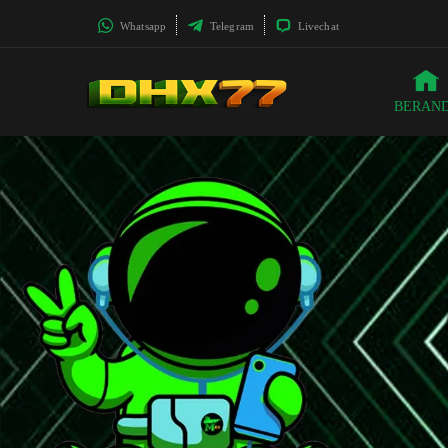
Whatsapp
Telegram
Livechat
BERAN