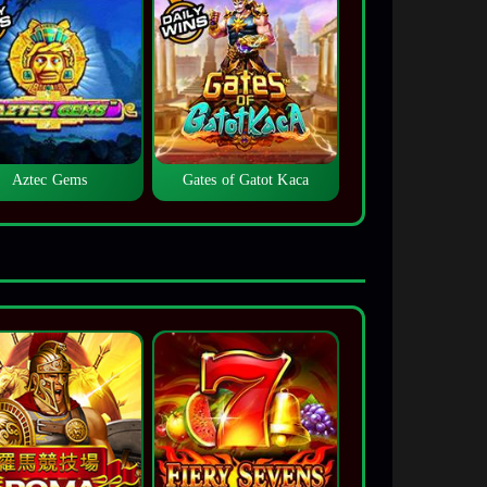
Aztec Gems
Gates of Gatot Kaca