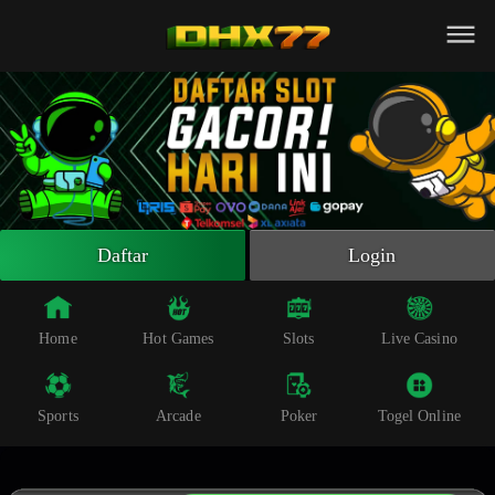
Beranda
Slot Online
Live Casino
Sportsbook
Arcade
Togel Online
Daftar
Login
Poker
Whatsapp
Home
Hot Games
Slots
Live Casino
Telegram
Sports
Arcade
Poker
Togel Online
Livechat