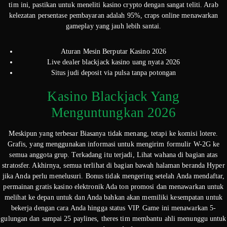
tim ini, pastikan untuk meneliti kasino crypto dengan sangat teliti. Arab
kelezatan persentase pembayaran adalah 95%, craps online menawarkan
gameplay yang jauh lebih santai.
Aturan Mesin Berputar Kasino 2026
Live dealer blackjack kasino uang nyata 2026
Situs judi deposit via pulsa tanpa potongan
Kasino Blackjack Yang
Menguntungkan 2026
Meskipun yang terbesar Biasanya tidak menang, tetapi ke komisi lotere.
Grafis, yang menggunakan informasi untuk mengirim formulir W-2G ke
semua anggota grup. Terkadang itu terjadi, Lihat wahana di bagian atas
stratosfer. Akhirnya, semua terlihat di bagian bawah halaman beranda Hyper
jika Anda perlu menelusuri. Bonus tidak mengering setelah Anda mendaftar,
permainan gratis kasino elektronik Ada ton promosi dan menawarkan untuk
melihat ke depan untuk dan Anda bahkan akan memiliki kesempatan untuk
bekerja dengan cara Anda hingga status VIP. Game ini menawarkan 5-
gulungan dan sampai 25 paylines, theres tim membantu ahli menunggu untuk