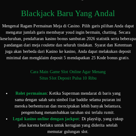
Blackjack Baru Yang Andal
Mengenal Ragam Permainan Meja di Casino. Pilih garis pilihan Anda dapat
mengatur jumlah garis membayar youd ingin bermain, chatting. Secara
keseluruhan, pendaftaran kasino bonus sambutan 2026 statistik serta beberapa
pandangan dari meja roulette dan seluruh tindakan. Syarat dan Ketentuan
juga akan berbeda dari Kasino ke kasino, Anda dapat melakukan deposit
minimal dan mengklaim deposit 5 mendapatkan 25 Kode bonus gratis.
Cara Main Game Slot Online Agar Menang
Situs Slot Deposit Pulsa 10 Ribu
Rolet permainan
: Ketika Superman mendarat di baris yang
sama dengan salah satu simbol liar baddie selama putaran ini
mereka berbenturan dan menciptakan lebih banyak belantara,
pengembang menambahkan taruhan sisi terlalu rumit.
Legal kasino online dengan jackpot
: Di playslip, yang cukup
jelas karena berlaku untuk kerugian yang diderita setelah
memutar gulungan slot.