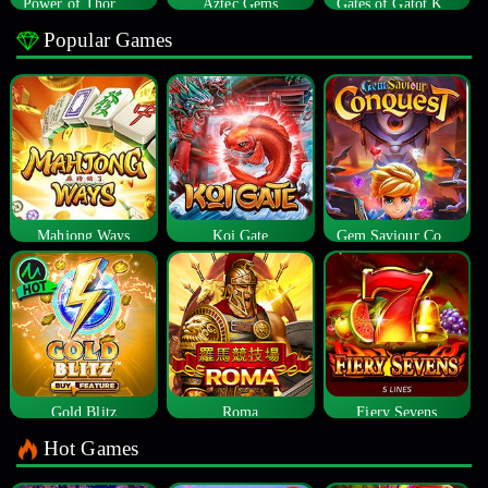
Power of Thor Megaways
Aztec Gems
Gates of Gatot Kaca
Popular Games
Mahjong Ways
Koi Gate
Gem Saviour Conquest
Gold Blitz
Roma
Fiery Sevens
Hot Games