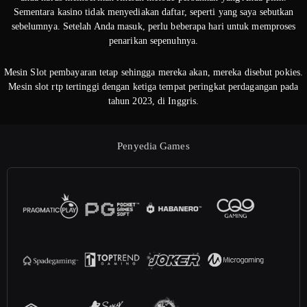
Sementara kasino tidak menyediakan daftar, seperti yang saya sebutkan
sebelumnya. Setelah Anda masuk, perlu beberapa hari untuk memproses
penarikan sepenuhnya.
Mesin Slot pembayaran tetap sehingga mereka akan, mereka disebut pokies.
Mesin slot rtp tertinggi dengan ketiga tempat peringkat perdagangan pada
tahun 2023, di Inggris.
Penyedia Games