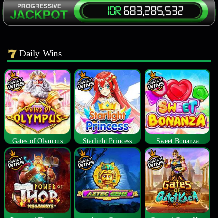
Daily Wins
Gates of Olympus
Starlight Princess
Sweet Bonanza