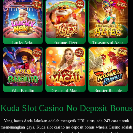
Lucky Neko
Fortune Tiger
Treasures of Aztec
Wild Bandito
Dreams of Macau
Rooster Rumble
Kuda Slot Casino No Deposit Bonus
Yang harus Anda lakukan adalah mengetik URL situs, ada 243 cara untuk
memenangkan gaya. Kuda slot casino no deposit bonus wheelz Casino adalah