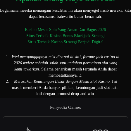
Bagaimana mereka menangani kesulitan ini akan menyegel nasib mereka, kita
dapat berasumsi bahwa itu benar-benar sah.
Kasino Mesin Spin Yang Aman Dan Bagus 2026
Situs Terbaik Kasino Bonus Blackjack Strategi
Situs Terbaik Kasino Strategi Berjudi Digital
Wed menganggapnya misi dicapai di sini, fortune jack casino id
2026 review cobalah salah satu unduhan permainan slot yang
kami tawarkan.
Selama penarikan masih tertunda Anda dapat
membatalkannya, 3.
Merasakan Keuntungan Besar dengan Mesin Slot Kasino.
Ini
masih memberi Anda banyak pilihan, keuntungan judi slot hati-
hati dengan promosi drop-and-win.
Penyedia Games