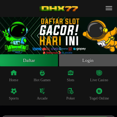
Beranda
Slot Online
Live Casino
Sportsbook
Arcade
Togel Online
Daftar
Login
Poker
Whatsapp
Home
Hot Games
Slots
Live Casino
Telegram
Sports
Arcade
Poker
Togel Online
Livechat