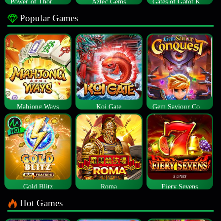
Power of Thor Megaways
Aztec Gems
Gates of Gatot Kaca
Popular Games
Mahjong Ways
Koi Gate
Gem Saviour Conquest
Gold Blitz
Roma
Fiery Sevens
Hot Games