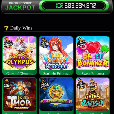
Daily Wins
Gates of Olympus
Starlight Princess
Sweet Bonanza