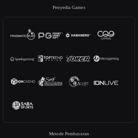
Penyedia Games
Metode Pembayaran