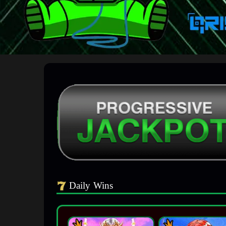
Daily Wins