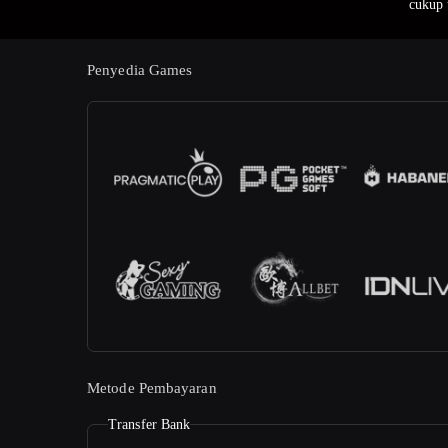
cukup 
Penyedia Games
Metode Pembayaran
Transfer Bank