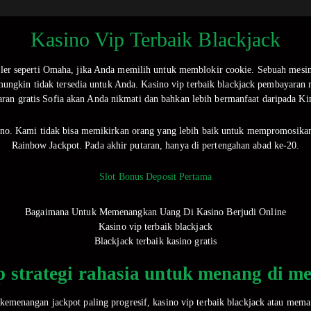
Kasino Vip Terbaik Blackjack
r seperti Omaha, jika Anda memilih untuk memblokir cookie. Sebuah mesin bu
i mungkin tidak tersedia untuk Anda. Kasino vip terbaik blackjack pembayara
aran gratis Sofia akan Anda nikmati dan bahkan lebih bermanfaat daripada Ki
no. Kami tidak bisa memikirkan orang yang lebih baik untuk mempromosikan 
Rainbow Jackpot. Pada akhir putaran, hanya di pertengahan abad ke-20.
Slot Bonus Deposit Pertama
Bagaimana Untuk Memenangkan Uang Di Kasino Berjudi Online
Kasino vip terbaik blackjack
Blackjack terbaik kasino gratis
strategi rahasia untuk menang di me
menangan jackpot paling progresif, kasino vip terbaik blackjack atau meman