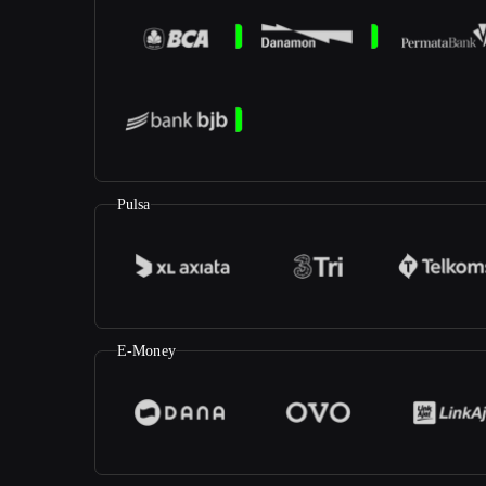
Pulsa
E-Money