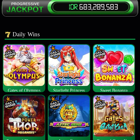
Daily Wins
Gates of Olympus
Starlight Princess
Sweet Bonanza