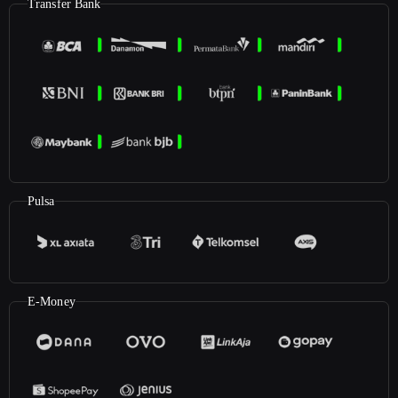
Transfer Bank
Pulsa
E-Money