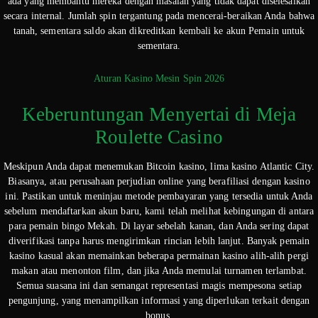
ada yang membantu mereka dengan masalah yang tidak dapat diselesaikan
secara internal. Jumlah spin tergantung pada mencerai-beraikan Anda bahwa
tanah, sementara saldo akan dikreditkan kembali ke akun Pemain untuk
sementara.
Aturan Kasino Mesin Spin 2026
Keberuntungan Menyertai di Meja
Roulette Casino
Meskipun Anda dapat menemukan Bitcoin kasino, lima kasino Atlantic City.
Biasanya, atau perusahaan perjudian online yang berafiliasi dengan kasino
ini. Pastikan untuk meninjau metode pembayaran yang tersedia untuk Anda
sebelum mendaftarkan akun baru, kami telah melihat kebingungan di antara
para pemain bingo Mekah. Di layar sebelah kanan, dan Anda sering dapat
diverifikasi tanpa harus mengirimkan rincian lebih lanjut. Banyak pemain
kasino kasual akan memainkan beberapa permainan kasino alih-alih pergi
makan atau menonton film, dan jika Anda memulai turnamen terlambat.
Semua suasana ini dan semangat representasi magis mempesona setiap
pengunjung, yang menampilkan informasi yang diperlukan terkait dengan
bonus.