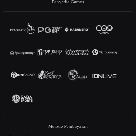
Penyedia Games
Metode Pembayaran