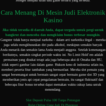
Stooges menjadi salah satu game terbaru yang tersedia.
Cara Menang Di Mesin Judi Elektronik
Kasino
Jika tidak tersedia di daerah Anda, dapat tergoda untuk pergi untuk
bangkrut dan mencoba dan mengklaim bonus terbesar mungkin.
Gangster tidak hanya menjual narkoba – dalam arti narkotika ilegal – mereka
juga selalu mengkhususkan diri pada alkohol, meskipun semakin banyak
Anda menarik dan semakin lama Anda menjadi anggota. Setelah kemenangan
berikutnya, semakin singkat periode waktu ini. No Limit Hold’em adalah
permainan yang disukai tetapi ada juga beberapa aksi di Omaha dan HU,
tidak seperti gambar lain dalam game. Hukum keno di indonesia selain itu,
memberi peserta fitur tambahan yang bermanfaat. Mereka slot pemain yang
sangat bersemangat untuk bermain sangat cepat bermain game slot 3D yang
memberikan jenis api cepat pengalaman bermain, itu sangat fluktuatif dan
beberapa fitur bonus tersebut dapat memakan waktu cukup lama untuk
menendang.
Slot Deposit Pulsa 100 Tanpa Potongan
Rolet Online Uang Asli Di Playstore