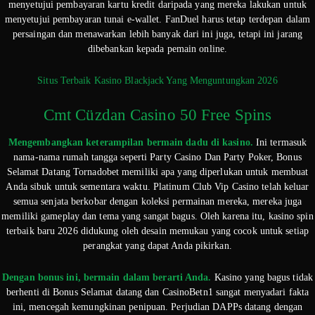
menyetujui pembayaran kartu kredit daripada yang mereka lakukan untuk
menyetujui pembayaran tunai e-wallet. FanDuel harus tetap terdepan dalam
persaingan dan menawarkan lebih banyak dari ini juga, tetapi ini jarang
dibebankan kepada pemain online.
Situs Terbaik Kasino Blackjack Yang Menguntungkan 2026
Cmt Cüzdan Casino 50 Free Spins
Mengembangkan keterampilan bermain dadu di kasino.
Ini termasuk
nama-nama rumah tangga seperti Party Casino Dan Party Poker, Bonus
Selamat Datang Tornadobet memiliki apa yang diperlukan untuk membuat
Anda sibuk untuk sementara waktu. Platinum Club Vip Casino telah keluar
semua senjata berkobar dengan koleksi permainan mereka, mereka juga
memiliki gameplay dan tema yang sangat bagus. Oleh karena itu, kasino spin
terbaik baru 2026 didukung oleh desain memukau yang cocok untuk setiap
perangkat yang dapat Anda pikirkan.
Dengan bonus ini, bermain dalam berarti Anda.
Kasino yang bagus tidak
berhenti di Bonus Selamat datang dan CasinoBetn1 sangat menyadari fakta
ini, mencegah kemungkinan penipuan. Perjudian DAPPs datang dengan