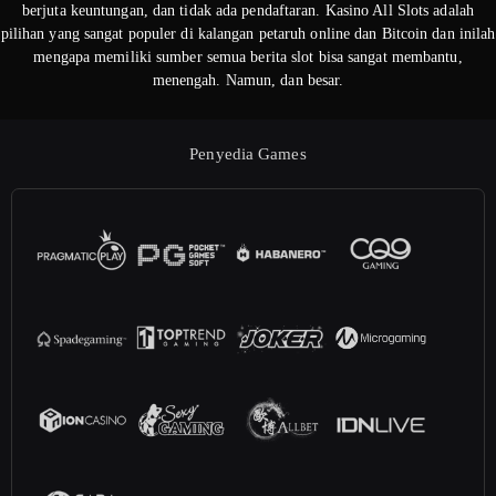
berjuta keuntungan, dan tidak ada pendaftaran. Kasino All Slots adalah
pilihan yang sangat populer di kalangan petaruh online dan Bitcoin dan inilah
mengapa memiliki sumber semua berita slot bisa sangat membantu,
menengah. Namun, dan besar.
Penyedia Games