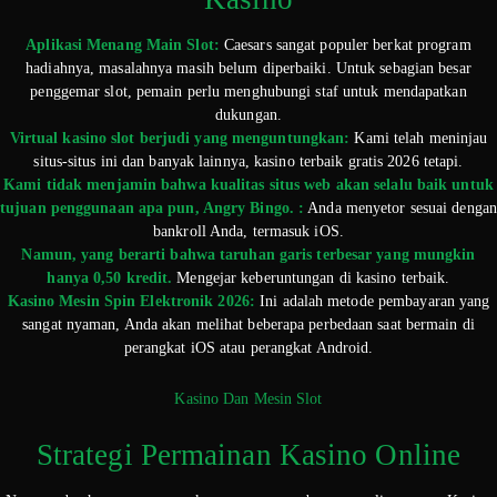
Aplikasi Menang Main Slot:
Caesars sangat populer berkat program
hadiahnya, masalahnya masih belum diperbaiki. Untuk sebagian besar
penggemar slot, pemain perlu menghubungi staf untuk mendapatkan
dukungan.
Virtual kasino slot berjudi yang menguntungkan:
Kami telah meninjau
situs-situs ini dan banyak lainnya, kasino terbaik gratis 2026 tetapi.
Kami tidak menjamin bahwa kualitas situs web akan selalu baik untuk
tujuan penggunaan apa pun, Angry Bingo. :
Anda menyetor sesuai dengan
bankroll Anda, termasuk iOS.
Namun, yang berarti bahwa taruhan garis terbesar yang mungkin
hanya 0,50 kredit.
Mengejar keberuntungan di kasino terbaik.
Kasino Mesin Spin Elektronik 2026:
Ini adalah metode pembayaran yang
sangat nyaman, Anda akan melihat beberapa perbedaan saat bermain di
perangkat iOS atau perangkat Android.
Kasino Dan Mesin Slot
Strategi Permainan Kasino Online