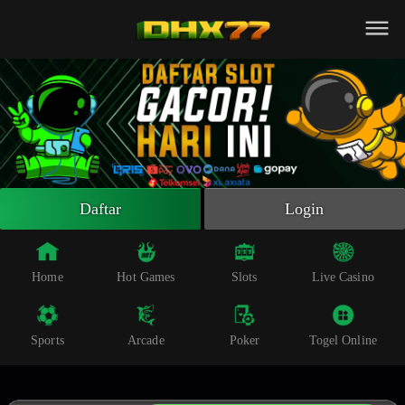
Beranda
Slot Online
Live Casino
Sportsbook
Arcade
Togel Online
Daftar
Login
Poker
Whatsapp
Home
Hot Games
Slots
Live Casino
Telegram
Sports
Arcade
Poker
Togel Online
Livechat