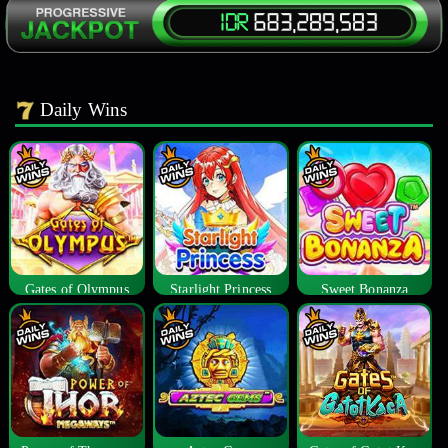
Daily Wins
Gates of Olympus
Starlight Princess
Sweet Bonanza