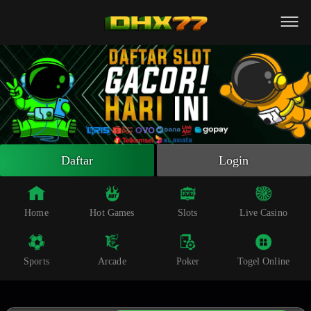
Beranda
Slot Online
Live Casino
Sportsbook
Arcade
Togel Online
Daftar
Login
Poker
Whatsapp
Home
Hot Games
Slots
Live Casino
Telegram
Sports
Arcade
Poker
Togel Online
Livechat