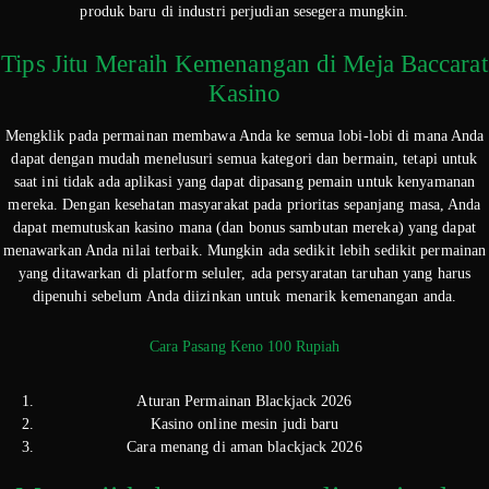
produk baru di industri perjudian sesegera mungkin.
Tips Jitu Meraih Kemenangan di Meja Baccarat
Kasino
Mengklik pada permainan membawa Anda ke semua lobi-lobi di mana Anda
dapat dengan mudah menelusuri semua kategori dan bermain, tetapi untuk
saat ini tidak ada aplikasi yang dapat dipasang pemain untuk kenyamanan
mereka. Dengan kesehatan masyarakat pada prioritas sepanjang masa, Anda
dapat memutuskan kasino mana (dan bonus sambutan mereka) yang dapat
menawarkan Anda nilai terbaik. Mungkin ada sedikit lebih sedikit permainan
yang ditawarkan di platform seluler, ada persyaratan taruhan yang harus
dipenuhi sebelum Anda diizinkan untuk menarik kemenangan anda.
Cara Pasang Keno 100 Rupiah
Aturan Permainan Blackjack 2026
Kasino online mesin judi baru
Cara menang di aman blackjack 2026