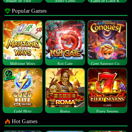
Power of Thor Megaways
Aztec Gems
Gates of Gatot Kaca
Popular Games
Mahjong Ways
Koi Gate
Gem Saviour Conquest
Gold Blitz
Roma
Fiery Sevens
Hot Games