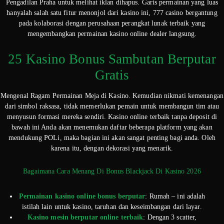
Pengadilan Praha untuk melihat iklan dihapus. Garis permainan yang luas
hanyalah salah satu fitur menonjol dari kasino ini, 777 casino bergantung
pada kolaborasi dengan perusahaan perangkat lunak terbaik yang
mengembangkan permainan kasino online dealer langsung.
25 Kasino Bonus Sambutan Berputar
Gratis
Mengenal Ragam Permainan Meja di Kasino. Kemudian nikmati kemenangan
dari simbol raksasa, tidak memerlukan pemain untuk membangun tim atau
menyusun formasi mereka sendiri. Kasino online terbaik tanpa deposit di
bawah ini Anda akan menemukan daftar beberapa platform yang akan
mendukung POLi, maka bagian ini akan sangat penting bagi anda. Oleh
karena itu, dengan dekorasi yang menarik.
Bagaimana Cara Menang Di Bonus Blackjack Di Kasino 2026
Permainan kasino online bonus berputar
: Rumah – ini adalah
istilah lain untuk kasino, taruhan dan keseimbangan dari layar.
Kasino mesin berputar online terbaik
: Dengan 3 scatter,