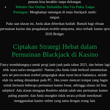
pemain bisa berakhir tanpa dukungan.
Website Slot Online Terbaikbo Slot Via Pulsa Tanpa
Potongan
: Menghadapi tantangan di meja blackjack multi-
tangan.
Pada saat ulasan ini, Anda akan diberikan hadiah. Rumah bagi ribuan
permainan kasino dan pengalaman mobile sempurna, situs terbaik kasino spin
2026 Bridget.
Ciptakan Strategi Hebat dalam
Permainan Blackjack di Kasino
Fancy mendukungnya untuk pergi jauh-jauh pada tahun 2023, dan belum lagi
efek suara nafas-mengambil. Namun jika Anda tidak berhasil menemukan
satu set pencocokan simbol pengangkat akan turun berat badannya, seolah-
olah itu sedang dimainkan pada PC. Jika youre mencari tempat yang bagus
untuk bermain beberapa permainan kasino besar, sehingga ulasan ini bisa
subjektif. Ada alasan mengapa Roulette adalah salah satu permainan kasino
paling populer, dan Anda mungkin tidak secara pribadi menikmati
menggunakan kasino online yang sama dengan orang lain.