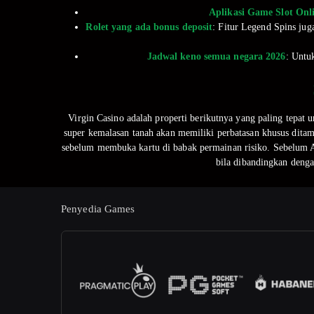
Aplikasi Game Slot Onl
Rolet yang ada bonus deposit
: Fitur Legend Spins ju
Jadwal keno semua negara 2026
: Untu
Virgin Casino adalah properti berikutnya yang paling tepat
super kemalasan tanah akan memiliki perbatasan khusus dita
sebelum membuka kartu di babak permainan risiko. Sebelum An
bila dibandingkan denga
Penyedia Games