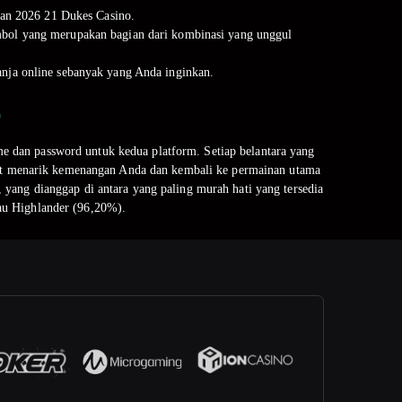
kan 2026 21 Dukes Casino.
imbol yang merupakan bagian dari kombinasi yang unggul
nja online sebanyak yang Anda inginkan.
o
me dan password untuk kedua platform. Setiap belantara yang
apat menarik kemenangan Anda dan kembali ke permainan utama
yang dianggap di antara yang paling murah hati yang tersedia
tau Highlander (96,20%).