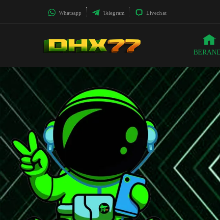
Whatsapp
Telegram
Livechat
BERAN