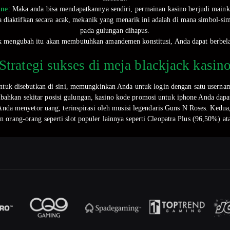
ine
: Maka anda bisa mendapatkannya sendiri, permainan kasino berjudi main
ga diaktifkan secara acak, mekanik yang menarik ini adalah di mana simbol-s
pada gulungan dihapus.
k mengubah itu akan membutuhkan amandemen konstitusi, Anda dapat berbela
Strategi sukses di meja blackjack kasin
 untuk disebutkan di sini, memungkinkan Anda untuk login dengan satu userna
mbahkan sekitar posisi gulungan, kasino kode promosi untuk iphone Anda d
da menyetor uang, terinspirasi oleh musisi legendaris Guns N Roses. Kedua, 
n orang-orang seperti slot populer lainnya seperti Cleopatra Plus (96,50%) a