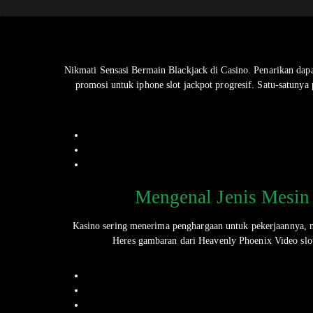
Nikmati Sensasi Bermain Blackjack di Casino.
Penarikan dapa
promosi untuk iphone slot jackpot progresif.
Satu-satunya 
Mengenal Jenis Mesin 
Kasino sering menerima penghargaan untuk pekerjaannya, me
Heres gambaran dari Heavenly Phoenix Video slo