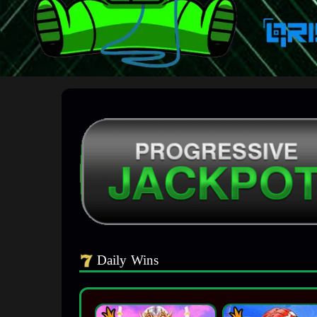
Daily Wins