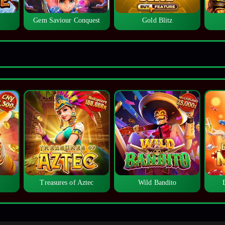
Gem Saviour Conquest
Gold Blitz
Treasures of Aztec
Wild Bandito