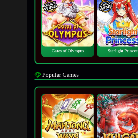
Gates of Olympus
Starlight Princes
Popular Games