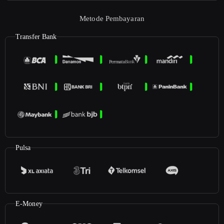
Metode Pembayaran
Transfer Bank
Pulsa
E-Money