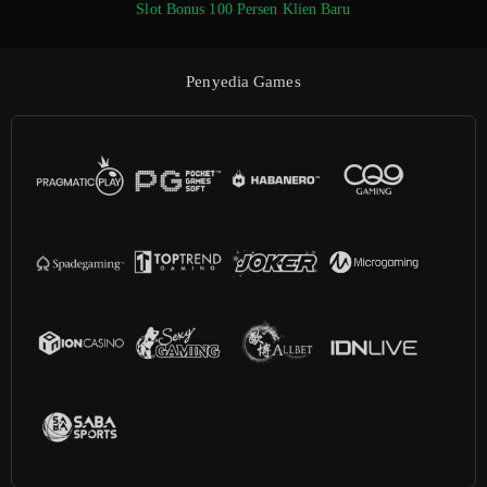
Slot Bonus 100 Persen Klien Baru
Penyedia Games