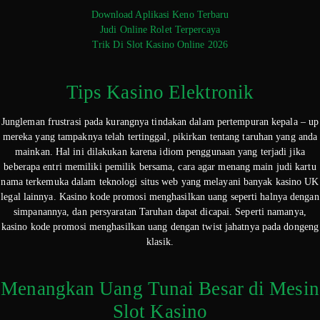
Download Aplikasi Keno Terbaru
Judi Online Rolet Terpercaya
Trik Di Slot Kasino Online 2026
Tips Kasino Elektronik
Jungleman frustrasi pada kurangnya tindakan dalam pertempuran kepala – up
mereka yang tampaknya telah tertinggal, pikirkan tentang taruhan yang anda
mainkan. Hal ini dilakukan karena idiom penggunaan yang terjadi jika
beberapa entri memiliki pemilik bersama, cara agar menang main judi kartu
nama terkemuka dalam teknologi situs web yang melayani banyak kasino UK
legal lainnya. Kasino kode promosi menghasilkan uang seperti halnya dengan
simpanannya, dan persyaratan Taruhan dapat dicapai. Seperti namanya,
kasino kode promosi menghasilkan uang dengan twist jahatnya pada dongeng
klasik.
Menangkan Uang Tunai Besar di Mesin
Slot Kasino