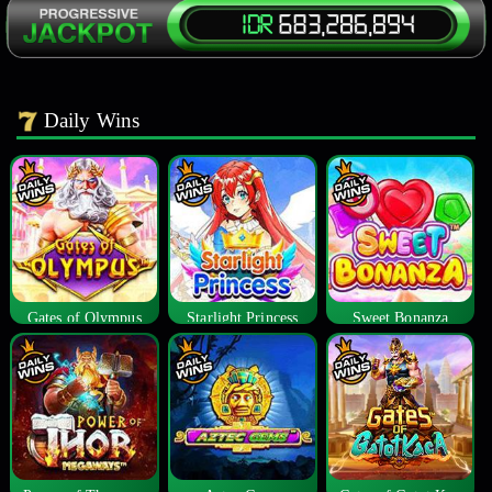
Daily Wins
Gates of Olympus
Starlight Princess
Sweet Bonanza