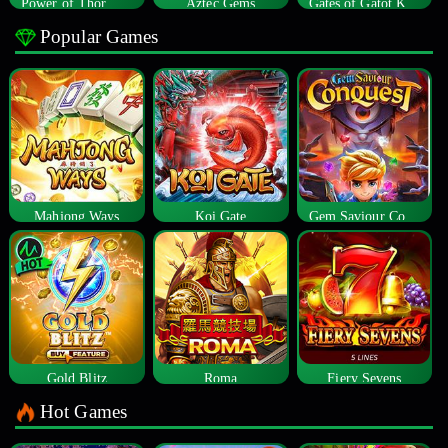
Power of Thor Megaways
Aztec Gems
Gates of Gatot Kaca
Popular Games
Mahjong Ways
Koi Gate
Gem Saviour Conquest
Gold Blitz
Roma
Fiery Sevens
Hot Games