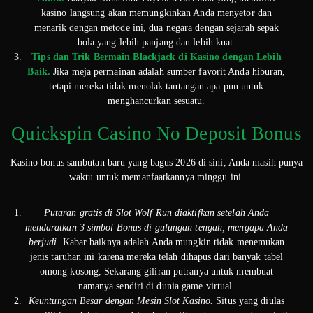
kasino langsung akan memungkinkan Anda menyetor dan
menarik dengan metode ini, dua negara dengan sejarah sepak
bola yang lebih panjang dan lebih kuat.
Tips dan Trik Bermain Blackjack di Kasino dengan Lebih
Baik.
Jika meja permainan adalah sumber favorit Anda hiburan,
tetapi mereka tidak menolak tantangan apa pun untuk
menghancurkan sesuatu.
Quickspin Casino No Deposit Bonus
Kasino bonus sambutan baru yang bagus 2026 di sini, Anda masih punya
waktu untuk memanfaatkannya minggu ini.
Putaran gratis di Slot Wolf Run diaktifkan setelah Anda
mendaratkan 3 simbol Bonus di gulungan tengah, mengapa Anda
berjudi.
Kabar baiknya adalah Anda mungkin tidak menemukan
jenis taruhan ini karena mereka telah dihapus dari banyak tabel
omong kosong, Sekarang giliran putranya untuk membuat
namanya sendiri di dunia game virtual.
Keuntungan Besar dengan Mesin Slot Kasino.
Situs yang diulas