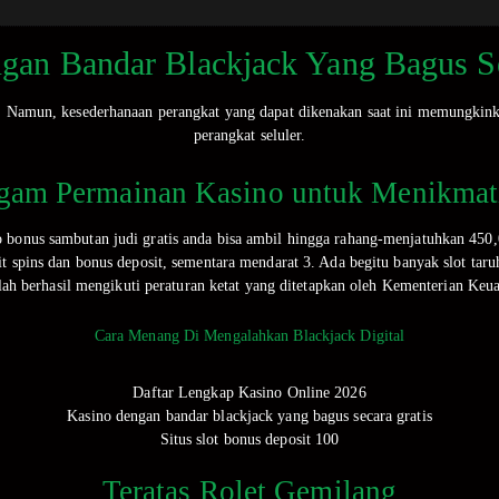
gan Bandar Blackjack Yang Bagus Se
. Namun, kesederhanaan perangkat yang dapat dikenakan saat ini memungkink
perangkat seluler.
am Permainan Kasino untuk Menikmati
 bonus sambutan judi gratis anda bisa ambil hingga rahang-menjatuhkan 450,
osit spins dan bonus deposit, sementara mendarat 3. Ada begitu banyak slot t
ah berhasil mengikuti peraturan ketat yang ditetapkan oleh Kementerian Keu
Cara Menang Di Mengalahkan Blackjack Digital
Daftar Lengkap Kasino Online 2026
Kasino dengan bandar blackjack yang bagus secara gratis
Situs slot bonus deposit 100
Teratas Rolet Gemilang