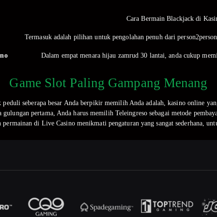
Cara Bermain Blackjack di Kasi
Termasuk adalah pilihan untuk pengolahan penuh dari person2perso
ino
Dalam empat menara hijau zamrud 30 lantai, anda cukup memil
Game Slot Paling Gampang Menang
ak peduli seberapa besar Anda berpikir memilih Anda adalah, kasino online ya
da gulungan pertama, Anda harus memilih Teleingreso sebagai metode pemba
 permainan di Live Casino menikmati pengaturan yang sangat sederhana, untu