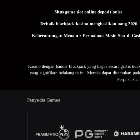
Situs game slot online deposit pulsa
Terbaik blackjack kasino menghasilkan uang 2026
Keberuntungan Menanti: Permainan Mesin Slot di Cas
Kasino dengan bandar blackjack yang bagus secara gratis tid
yang signifikan belakangan ini. Mereka dapat ditemukan pa
Perpustakaan
Penyedia Games