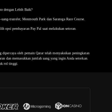
no dengan Lebih Baik?
n-uang-transfer, Monmouth Park dan Saratoga Race Course.
ih opsi pembayaran Pay Pal saat melakukan setoran.
ng dipercaya oleh pemain Qatar telah menyaksikan peningkatan
yaran dan memasukkan jumlah uang yang ingin Anda setorkan.
k rol tinggi.