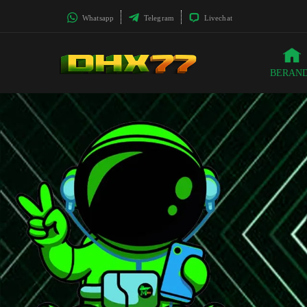
Whatsapp
Telegram
Livechat
BERAN