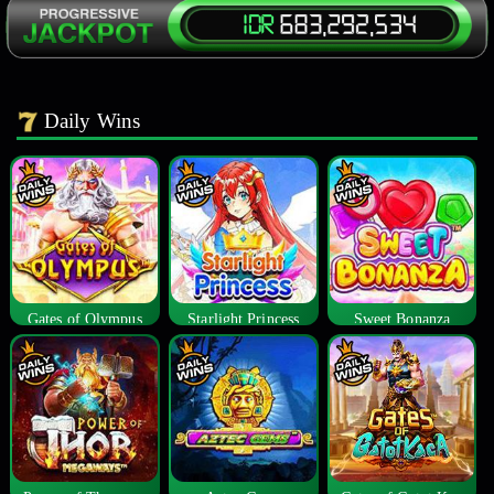
Daily Wins
Gates of Olympus
Starlight Princess
Sweet Bonanza