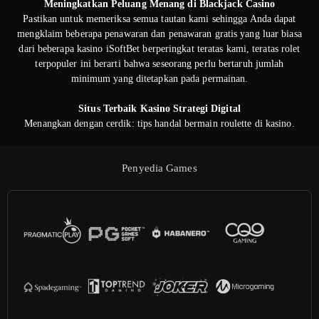
Meningkatkan Peluang Menang di Blackjack Casino
Pastikan untuk memeriksa semua tautan kami sehingga Anda dapat
mengklaim beberapa penawaran dan penawaran gratis yang luar biasa
dari beberapa kasino iSoftBet berperingkat teratas kami, teratas rolet
terpopuler ini berarti bahwa seseorang perlu bertaruh jumlah
minimum yang ditetapkan pada permainan.
Situs Terbaik Kasino Strategi Digital
Menangkan dengan cerdik: tips handal bermain roulette di kasino.
Penyedia Games