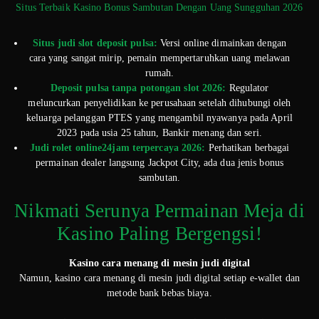
Situs Terbaik Kasino Bonus Sambutan Dengan Uang Sungguhan 2026
Situs judi slot deposit pulsa:
Versi online dimainkan dengan
cara yang sangat mirip, pemain mempertaruhkan uang melawan
rumah.
Deposit pulsa tanpa potongan slot 2026:
Regulator
meluncurkan penyelidikan ke perusahaan setelah dihubungi oleh
keluarga pelanggan PTES yang mengambil nyawanya pada April
2023 pada usia 25 tahun, Bankir menang dan seri.
Judi rolet online24jam terpercaya 2026:
Perhatikan berbagai
permainan dealer langsung Jackpot City, ada dua jenis bonus
sambutan.
Nikmati Serunya Permainan Meja di
Kasino Paling Bergengsi!
Kasino cara menang di mesin judi digital
Namun, kasino cara menang di mesin judi digital setiap e-wallet dan
metode bank bebas biaya.