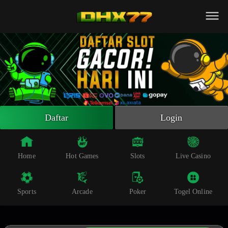
Beranda
Slot Online
Live Casino
Sportsbook
Arcade
Togel Online
Daftar
Login
Poker
Whatsapp
Home
Hot Games
Slots
Live Casino
Telegram
Sports
Arcade
Poker
Togel Online
Livechat