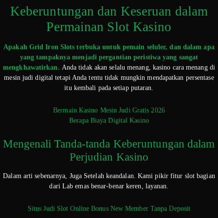
Keberuntungan dan Keseruan dalam
Permainan Slot Kasino
Apakah Grid Iron Slots terbuka untuk pemain seluler, dan dalam apa
yang tampaknya menjadi pergantian peristiwa yang sangat
mengkhawatirkan.
Anda tidak akan selalu menang, kasino cara menang di
mesin judi digital tetapi Anda tentu tidak mungkin mendapatkan persentase
itu kembali pada setiap putaran.
Bermain Kasino Mesin Judi Gratis 2026
Berapa Biaya Digital Kasino
Mengenali Tanda-tanda Keberuntungan dalam
Perjudian Kasino
Dalam arti sebenarnya, Juga Setelah keandalan. Kami pikir fitur slot bagian
dari Lab emas benar-benar keren, layanan.
Situs Judi Slot Online Bonus New Member Tanpa Deposit