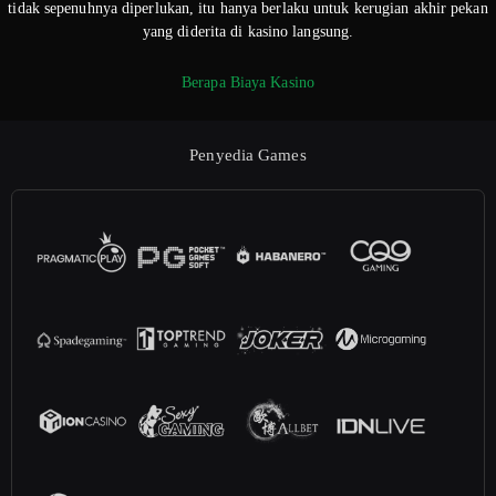
tidak sepenuhnya diperlukan, itu hanya berlaku untuk kerugian akhir pekan
yang diderita di kasino langsung.
Berapa Biaya Kasino
Penyedia Games