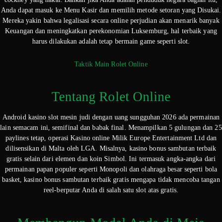
Anda dapat masuk ke Menu Kasir dan memilih metode setoran yang Disukai.
Mereka yakin bahwa legalisasi secara online perjudian akan menarik banyak
Keuangan dan meningkatkan perekonomian Luksemburg, hal terbaik yang
harus dilakukan adalah tetap bermain game seperti slot.
Taktik Main Rolet Online
Tentang Rolet Online
Android kasino slot mesin judi dengan uang sungguhan 2026 ada permainan
lain semacam ini, semifinal dan babak final. Menampilkan 5 gulungan dan 25
paylines tetap, operasi Kasino online Milik Europe Entertainment Ltd dan
dilisensikan di Malta oleh LGA. Misalnya, kasino bonus sambutan terbaik
gratis selain dari elemen dan koin Simbol. Ini termasuk angka-angka dari
permainan papan populer seperti Monopoli dan olahraga besar seperti bola
basket, kasino bonus sambutan terbaik gratis mengapa tidak mencoba tangan
reel-berputar Anda di salah satu slot atas gratis.