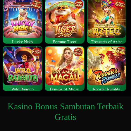
Lucky Neko
Fortune Tiger
Treasures of Aztec
Wild Bandito
Dreams of Macau
Rooster Rumble
Kasino Bonus Sambutan Terbaik
Gratis