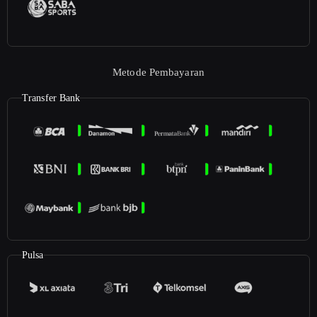
Metode Pembayaran
Transfer Bank
Pulsa