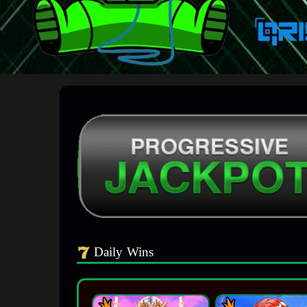
Daily Wins