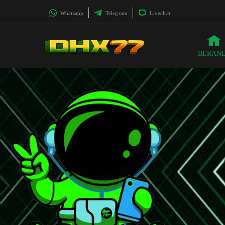
Whatsapp
Telegram
Livechat
BERAN