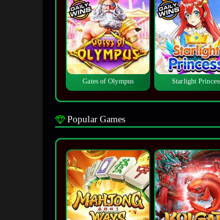
Gates of Olympus
Starlight Princes
Popular Games