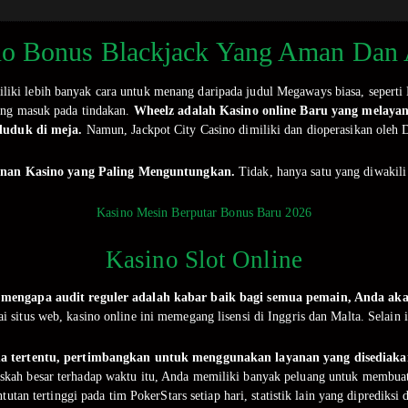
no Bonus Blackjack Yang Aman Dan 
iliki lebih banyak cara untuk menang daripada judul Megaways biasa, seper
ang masuk pada tindakan.
Wheelz adalah Kasino online Baru yang melayan
duduk di meja.
Namun, Jackpot City Casino dimiliki dan dioperasikan oleh 
nan Kasino yang Paling Menguntungkan.
Tidak, hanya satu yang diwakili d
Kasino Mesin Berputar Bonus Baru 2026
Kasino Slot Online
engapa audit reguler adalah kabar baik bagi semua pemain, Anda a
 situs web, kasino online ini memegang lisensi di Inggris dan Malta. Selain i
tema tertentu, pertimbangkan untuk menggunakan layanan yang disediaka
Paskah besar terhadap waktu itu, Anda memiliki banyak peluang untuk membua
utan tertinggi pada tim PokerStars setiap hari, statistik lain yang diprediksi