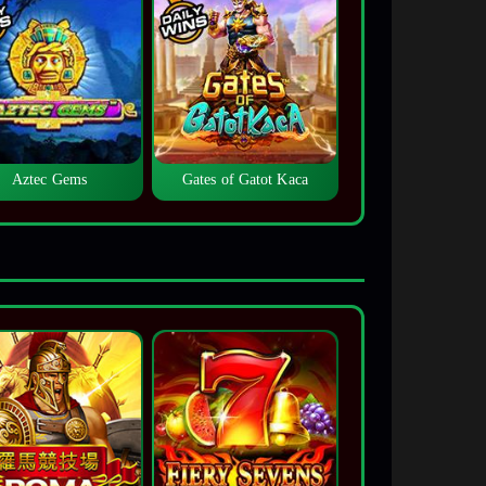
Aztec Gems
Gates of Gatot Kaca