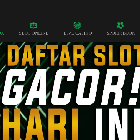
DA
SLOT ONLINE
LIVE CASINO
SPORTSBOOK