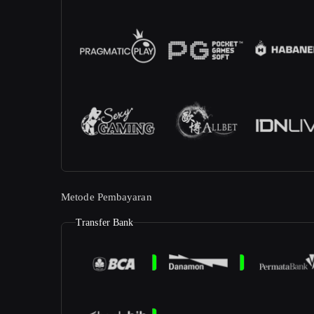
Metode Pembayaran
Transfer Bank