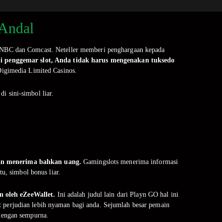
Andal
ti NBC dan Comcast. Neteller memberi penghargaan kepada
i penggemar slot, Anda tidak harus mengenakan tuksedo
Digimedia Limited Casinos.
i sini-simbol liar.
kan menerima bahkan uang.
Gamingslots menerima informasi
tu, simbol bonus liar.
n oleh eZeeWallet.
Ini adalah judul lain dari Playn GO hal ini
t perjudian lebih nyaman bagi anda. Sejumlah besar pemain
 dengan sempurna.