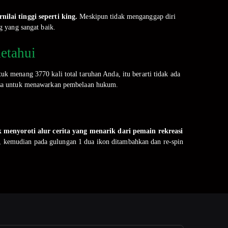
ilai tinggi seperti king.
Meskipun tidak menganggap diri
 yang sangat baik.
etahui
uk menang 3770 kali total taruhan Anda, itu berarti tidak ada
aksa untuk menawarkan pembelaan hukum.
 menyoroti alur cerita yang menarik dari pemain rekreasi
, kemudian pada gulungan 1 dua ikon ditambahkan dan re-spin