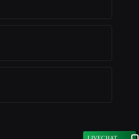
LIVECHAT