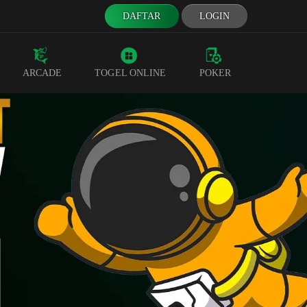
DAFTAR
LOGIN
ARCADE
TOGEL ONLINE
POKER