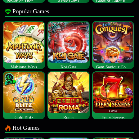
Power of Thor Megaways
Aztec Gems
Gates of Gatot Kaca
Popular Games
Mahjong Ways
Koi Gate
Gem Saviour Conquest
Gold Blitz
Roma
Fiery Sevens
Hot Games