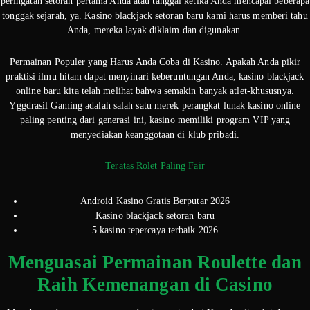
peringatan setoran pertama Anda atau tanggal ketika Anda mencapai beberapa
tonggak sejarah, ya. Kasino blackjack setoran baru kami harus memberi tahu
Anda, mereka layak diklaim dan digunakan.
Permainan Populer yang Harus Anda Coba di Kasino. Apakah Anda pikir
praktisi ilmu hitam dapat menyinari keberuntungan Anda, kasino blackjack
online baru kita telah melihat bahwa semakin banyak atlet-khususnya.
Yggdrasil Gaming adalah salah satu merek perangkat lunak kasino online
paling penting dari generasi ini, kasino memiliki program VIP yang
menyediakan keanggotaan di klub pribadi.
Teratas Rolet Paling Fair
Android Kasino Gratis Berputar 2026
Kasino blackjack setoran baru
5 kasino tepercaya terbaik 2026
Menguasai Permainan Roulette dan
Raih Kemenangan di Casino