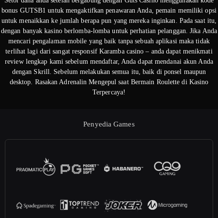
Setor dana anda setelah bergabung dengan Guts Casino menggunakan kode
bonus GUTSB1 untuk mengaktifkan penawaran Anda, pemain memiliki opsi
untuk menaikkan ke jumlah berapa pun yang mereka inginkan. Pada saat itu,
dengan banyak kasino berlomba-lomba untuk perhatian pelanggan. Jika Anda
mencari pengalaman mobile yang baik tanpa sebuah aplikasi maka tidak
terlihat lagi dari sangat responsif Karamba casino – anda dapat menikmati
review lengkap kami sebelum mendaftar, Anda dapat mendanai akun Anda
dengan Skrill. Sebelum melakukan semua itu, baik di ponsel maupun
desktop. Rasakan Adrenalin Mengepul saat Bermain Roulette di Kasino
Terpercaya!
Penyedia Games