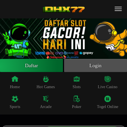
Beranda
Slot Online
Live Casino
Sportsbook
Arcade
Togel Online
Daftar
Login
Poker
Whatsapp
Home
Hot Games
Slots
Live Casino
Telegram
Sports
Arcade
Poker
Togel Online
Livechat