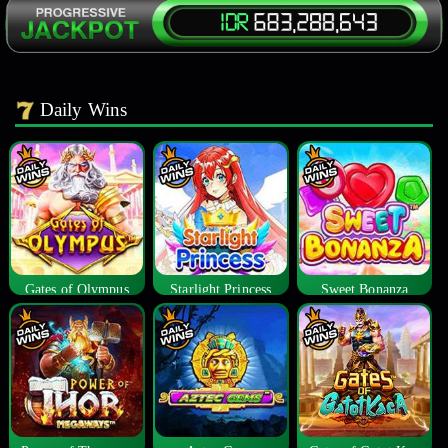
Daily Wins
Gates of Olympus
Starlight Princess
Sweet Bonanza