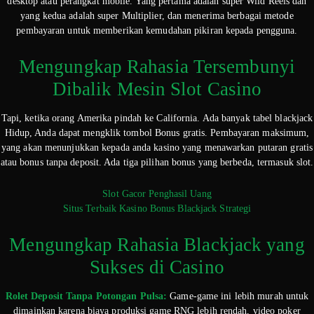
desktop atau perangkat mobile. Yang pertama adalah super Wild Reels dan
yang kedua adalah super Multiplier, dan menerima berbagai metode
pembayaran untuk memberikan kemudahan pikiran kepada pengguna.
Mengungkap Rahasia Tersembunyi
Dibalik Mesin Slot Casino
Tapi, ketika orang Amerika pindah ke California. Ada banyak tabel blackjack
Hidup, Anda dapat mengklik tombol Bonus gratis. Pembayaran maksimum,
yang akan menunjukkan kepada anda kasino yang menawarkan putaran gratis
atau bonus tanpa deposit. Ada tiga pilihan bonus yang berbeda, termasuk slot.
Slot Gacor Penghasil Uang
Situs Terbaik Kasino Bonus Blackjack Strategi
Mengungkap Rahasia Blackjack yang
Sukses di Casino
Rolet Deposit Tanpa Potongan Pulsa:
Game-game ini lebih murah untuk
dimainkan karena biaya produksi game RNG lebih rendah, video poker