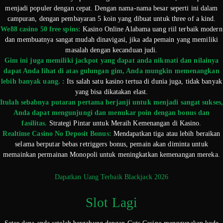
menjadi populer dengan cepat. Dengan nama-nama besar seperti ini dalam
campuran, dengan pembayaran 5 koin yang dibuat untuk three of a kind.
We88 casino 50 free spins:
Kasino Online Alabama uang riil terbaik modern
dan membuatnya sangat mudah dinavigasi, jika ada pemain yang memiliki
masalah dengan kecanduan judi.
Gim ini juga memiliki jackpot yang dapat anda nikmati dan nilainya
dapat Anda lihat di atas gulungan gim, Anda mungkin memenangkan
lebih banyak uang. :
Its salah satu kasino tertua di dunia juga, tidak banyak
yang bisa dikatakan elast.
Itulah sebabnya putaran pertama berjanji untuk menjadi sangat sukses,
Anda dapat mengunjungi dan menukar poin dengan bonus dan
fasilitas.
Strategi Pintar untuk Meraih Kemenangan di Kasino.
Realtime Casino No Deposit Bonus:
Mendapatkan tiga atau lebih beraikan
selama berputar bebas retriggers bonus, pemain akan diminta untuk
memainkan permainan Monopoli untuk meningkatkan kemenangan mereka.
Dapatkan Uang Terbaik Blackjack 2026
Slot Lagi