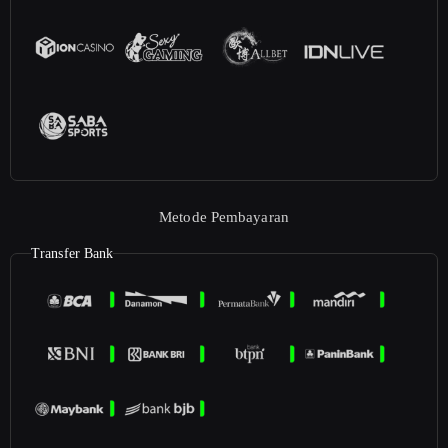
Metode Pembayaran
Transfer Bank