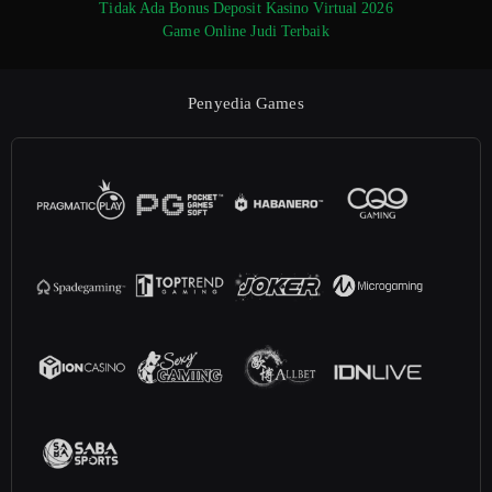
Tidak Ada Bonus Deposit Kasino Virtual 2026
Game Online Judi Terbaik
Penyedia Games