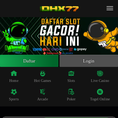
Beranda
Slot Online
Live Casino
Sportsbook
Arcade
Togel Online
Daftar
Login
Poker
Whatsapp
Home
Hot Games
Slots
Live Casino
Telegram
Sports
Arcade
Poker
Togel Online
Livechat