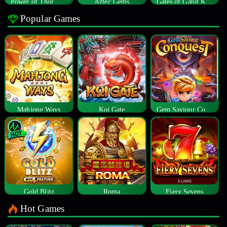
Power of Thor Megaways
Aztec Gems
Gates of Gatot Kaca
Popular Games
Mahjong Ways
Koi Gate
Gem Saviour Conquest
Gold Blitz
Roma
Fiery Sevens
Hot Games