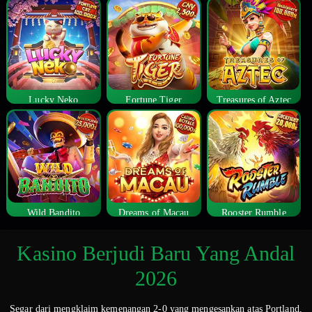
Lucky Neko
Fortune Tiger
Treasures of Aztec
Wild Bandito
Dreams of Macau
Rooster Rumble
Kasino Berjudi Baru Yang Andal
2026
Segar dari mengklaim kemenangan 2-0 yang mengesankan atas Portland,