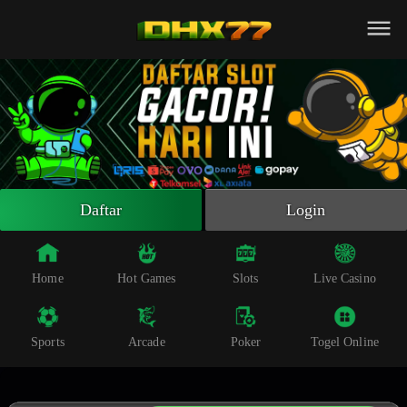
Beranda
Slot Online
Live Casino
Sportsbook
Arcade
Togel Online
Daftar
Login
Poker
Whatsapp
Home
Hot Games
Slots
Live Casino
Telegram
Sports
Arcade
Poker
Togel Online
Livechat