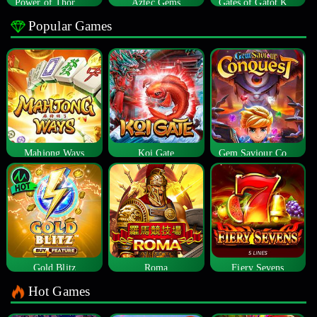
Power of Thor Megaways
Aztec Gems
Gates of Gatot Kaca
Popular Games
Mahjong Ways
Koi Gate
Gem Saviour Conquest
Gold Blitz
Roma
Fiery Sevens
Hot Games