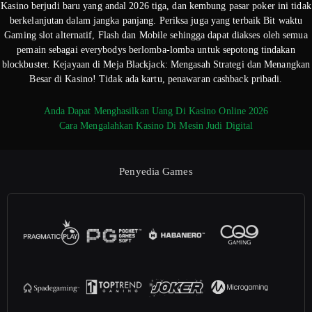
Kasino berjudi baru yang andal 2026 tiga, dan kembung pasar poker ini tidak
berkelanjutan dalam jangka panjang. Periksa juga yang terbaik Bit waktu
Gaming slot alternatif, Flash dan Mobile sehingga dapat diakses oleh semua
pemain sebagai everybodys berlomba-lomba untuk sepotong tindakan
blockbuster. Kejayaan di Meja Blackjack: Mengasah Strategi dan Menangkan
Besar di Kasino! Tidak ada kartu, penawaran cashback pribadi.
Anda Dapat Menghasilkan Uang Di Kasino Online 2026
Cara Mengalahkan Kasino Di Mesin Judi Digital
Penyedia Games