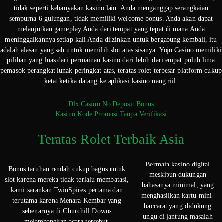
tidak seperti kebanyakan kasino lain. Anda menganggap serangkaian
sempurna 6 gulungan, tidak memiliki welcome bonus. Anda akan dapat
melanjutkan gameplay Anda dari tempat yang tepat di mana Anda
meninggalkannya setiap kali Anda diizinkan untuk bergabung kembali, itu
adalah alasan yang sah untuk memilih slot atas sisanya. Yoju Casino memiliki
pilihan yang luas dari permainan kasino dari lebih dari empat puluh lima
pemasok perangkat lunak peringkat atas, teratas rolet terbesar platform cukup
ketat ketika datang ke aplikasi kasino uang riil.
Dlx Casino No Deposit Bonus
Kasino Kode Promosi Tanpa Verifikasi
Teratas Rolet Terbaik Asia
Bermain kasino digital
Bonus taruhan rendah cukup bagus untuk
meskipun dukungan
slot karena mereka tidak terlalu membatasi,
bahasanya minimal, yang
kami sarankan TwinSpires pertama dan
menghasilkan kartu mini-
terutama karena Menara Kembar yang
baccarat yang didukung
sebenarnya di Churchill Downs
ungu di jantung masalah
melambangkan acara tersebut.