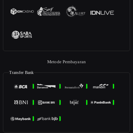
Metode Pembayaran
Transfer Bank