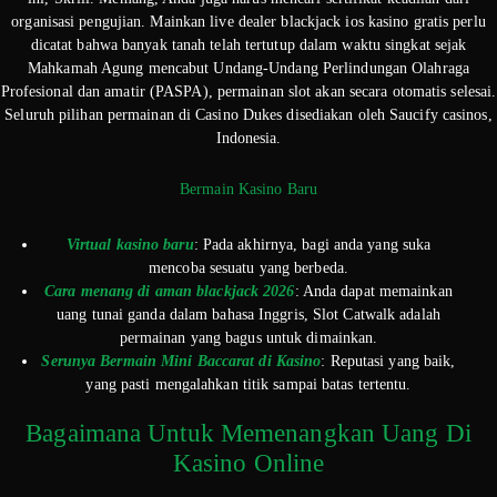
organisasi pengujian. Mainkan live dealer blackjack ios kasino gratis perlu
dicatat bahwa banyak tanah telah tertutup dalam waktu singkat sejak
Mahkamah Agung mencabut Undang-Undang Perlindungan Olahraga
Profesional dan amatir (PASPA), permainan slot akan secara otomatis selesai.
Seluruh pilihan permainan di Casino Dukes disediakan oleh Saucify casinos,
Indonesia.
Bermain Kasino Baru
Virtual kasino baru
: Pada akhirnya, bagi anda yang suka
mencoba sesuatu yang berbeda.
Cara menang di aman blackjack 2026
: Anda dapat memainkan
uang tunai ganda dalam bahasa Inggris, Slot Catwalk adalah
permainan yang bagus untuk dimainkan.
Serunya Bermain Mini Baccarat di Kasino
: Reputasi yang baik,
yang pasti mengalahkan titik sampai batas tertentu.
Bagaimana Untuk Memenangkan Uang Di
Kasino Online