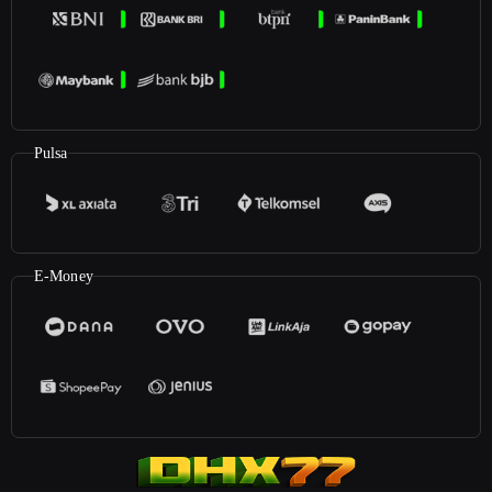
Pulsa
E-Money