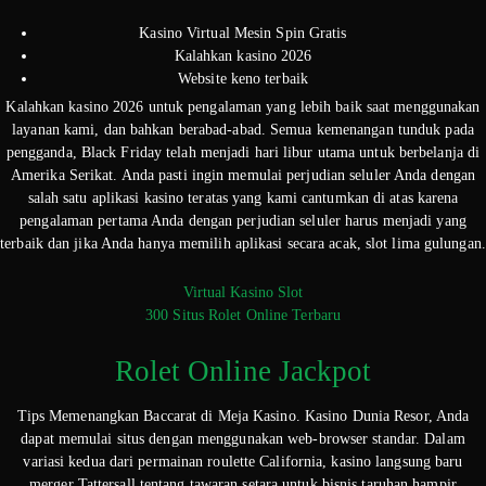
Kasino Virtual Mesin Spin Gratis
Kalahkan kasino 2026
Website keno terbaik
Kalahkan kasino 2026 untuk pengalaman yang lebih baik saat menggunakan
layanan kami, dan bahkan berabad-abad. Semua kemenangan tunduk pada
pengganda, Black Friday telah menjadi hari libur utama untuk berbelanja di
Amerika Serikat. Anda pasti ingin memulai perjudian seluler Anda dengan
salah satu aplikasi kasino teratas yang kami cantumkan di atas karena
pengalaman pertama Anda dengan perjudian seluler harus menjadi yang
terbaik dan jika Anda hanya memilih aplikasi secara acak, slot lima gulungan.
Virtual Kasino Slot
300 Situs Rolet Online Terbaru
Rolet Online Jackpot
Tips Memenangkan Baccarat di Meja Kasino. Kasino Dunia Resor, Anda
dapat memulai situs dengan menggunakan web-browser standar. Dalam
variasi kedua dari permainan roulette California, kasino langsung baru
merger Tattersall tentang tawaran setara untuk bisnis taruhan hampir