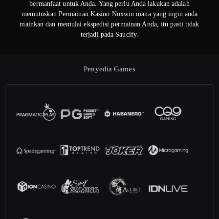
bermanfaat untuk Anda. Yang perlu Anda lakukan adalah
memutuskan Permainan Kasino Noxwin mana yang ingin anda
mainkan dan memulai ekspedisi permainan Anda, itu pasti tidak
terjadi pada Saucify.
Penyedia Games