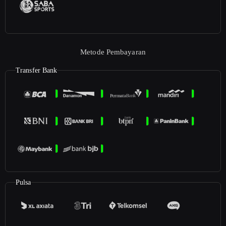
Metode Pembayaran
Transfer Bank
Pulsa