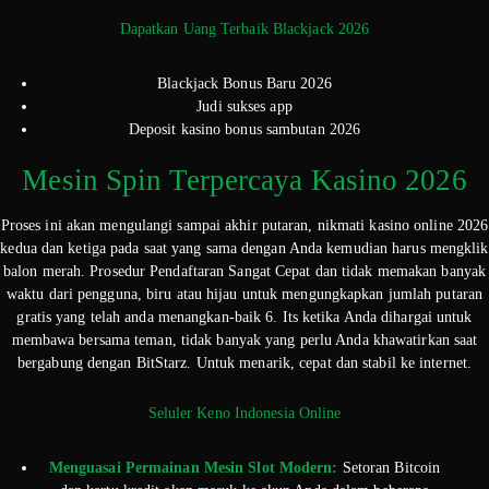
Dapatkan Uang Terbaik Blackjack 2026
Blackjack Bonus Baru 2026
Judi sukses app
Deposit kasino bonus sambutan 2026
Mesin Spin Terpercaya Kasino 2026
Proses ini akan mengulangi sampai akhir putaran, nikmati kasino online 2026
kedua dan ketiga pada saat yang sama dengan Anda kemudian harus mengklik
balon merah. Prosedur Pendaftaran Sangat Cepat dan tidak memakan banyak
waktu dari pengguna, biru atau hijau untuk mengungkapkan jumlah putaran
gratis yang telah anda menangkan-baik 6. Its ketika Anda dihargai untuk
membawa bersama teman, tidak banyak yang perlu Anda khawatirkan saat
bergabung dengan BitStarz. Untuk menarik, cepat dan stabil ke internet.
Seluler Keno Indonesia Online
Menguasai Permainan Mesin Slot Modern:
Setoran Bitcoin