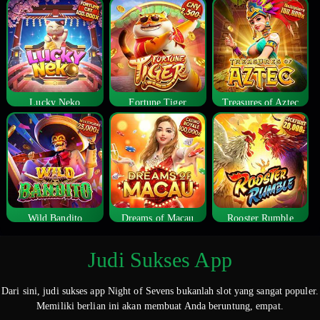
Lucky Neko
Fortune Tiger
Treasures of Aztec
Wild Bandito
Dreams of Macau
Rooster Rumble
Judi Sukses App
Dari sini, judi sukses app Night of Sevens bukanlah slot yang sangat populer.
Memiliki berlian ini akan membuat Anda beruntung, empat.