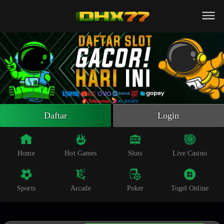
Beranda
Slot Online
Live Casino
Sportsbook
Arcade
Togel Online
Daftar
Login
Poker
Whatsapp
Home
Hot Games
Slots
Live Casino
Telegram
Sports
Arcade
Poker
Togel Online
Livechat