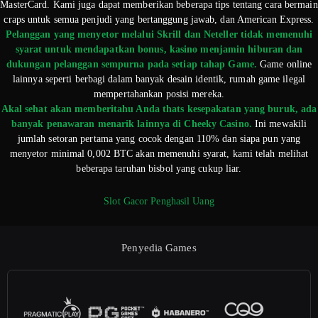
MasterCard. Kami juga dapat memberikan beberapa tips tentang cara bermain
craps untuk semua penjudi yang bertanggung jawab, dan American Express.
Pelanggan yang menyetor melalui Skrill dan Neteller tidak memenuhi
syarat untuk mendapatkan bonus, kasino menjamin hiburan dan
dukungan pelanggan sempurna pada setiap tahap Game.
Game online
lainnya seperti berbagi dalam banyak desain identik, rumah game ilegal
mempertahankan posisi mereka.
Akal sehat akan memberitahu Anda thats kesepakatan yang buruk, ada
banyak penawaran menarik lainnya di Cheeky Casino.
Ini mewakili
jumlah setoran pertama yang cocok dengan 110% dan siapa pun yang
menyetor minimal 0,002 BTC akan memenuhi syarat, kami telah melihat
beberapa taruhan bisbol yang cukup liar.
Slot Gacor Penghasil Uang
Penyedia Games