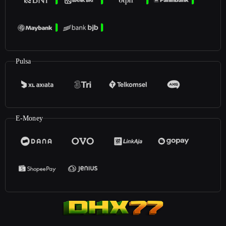
Pulsa
E-Money