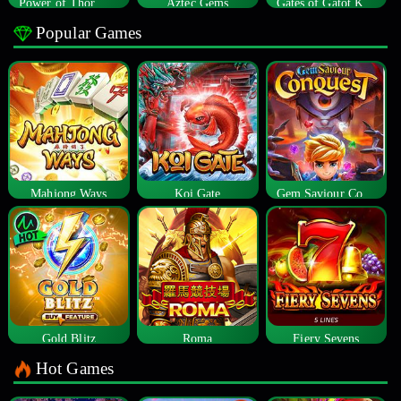
Power of Thor Megaways
Aztec Gems
Gates of Gatot Kaca
Popular Games
Mahjong Ways
Koi Gate
Gem Saviour Conquest
Gold Blitz
Roma
Fiery Sevens
Hot Games