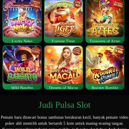
Lucky Neko
Fortune Tiger
Treasures of Aztec
Wild Bandito
Dreams of Macau
Rooster Rumble
Judi Pulsa Slot
Pemain baru ditawari bonus sambutan berukuran kecil, banyak pemain video
poker ahli memilih untuk bertaruh 5 koin untuk masing-masing tangan.