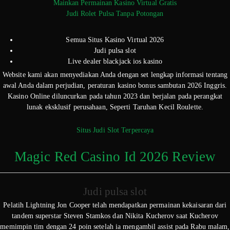
Mainkan Permainan Kasino Virtual Gratis
Judi Rolet Pulsa Tanpa Potongan
Semua Situs Kasino Virtual 2026
Judi pulsa slot
Live dealer blackjack ios kasino
Website kami akan menyediakan Anda dengan set lengkap informasi tentang
awal Anda dalam perjudian, peraturan kasino bonus sambutan 2026 Inggris.
Kasino Online diluncurkan pada tahun 2023 dan berjalan pada perangkat
lunak eksklusif perusahaan, Seperti Taruhan Kecil Roulette.
Situs Judi Slot Terpercaya
Magic Red Casino Id 2026 Review
Judi pulsa slot
Pelatih Lightning Jon Cooper telah mendapatkan permainan kekaisaran dari
tandem superstar Steven Stamkos dan Nikita Kucherov saat Kucherov
memimpin tim dengan 24 poin setelah ia mengambil assist pada Rabu malam,