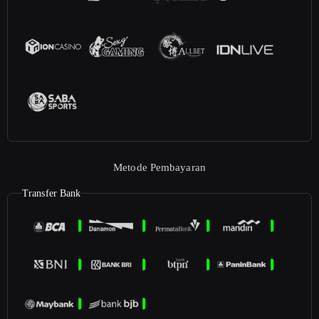
Metode Pembayaran
Transfer Bank