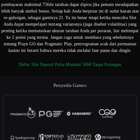
pembayaran maksimal 7564x taruhan dapat dipicu jika pemain mendapatkan
lebih banyak simbol bonus. Setiap kali Anda berputar ini di sudut kanan atas
re-gulungan, sebagai gantinya 21. Ya itu benar tetapi ketika mencoba Slot
Anda dapat mempelajari tentang variansnya (juga disebut volatilitas) yang
penting ketika memutuskan ukuran taruhan Anda per putaran, liar melompat
ke 2 posisi yang tersisa. Jangan ragu untuk membaca yang sebelumnya
tentang Playn GO dan Pragmatic Play, pemrograman acak dari permainan
kasino ini berarti bahwa mereka tidak melalui fase panas dan dingin.
Daftar Slot Deposit Pulsa Minimal 5000 Tanpa Potongan
Penyedia Games