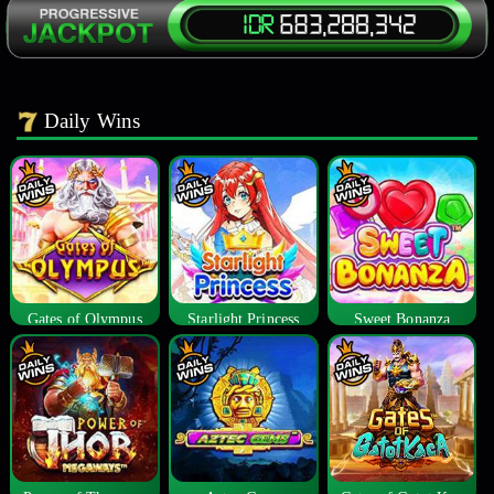
Daily Wins
Gates of Olympus
Starlight Princess
Sweet Bonanza