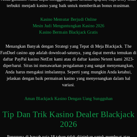
terbukti menjadi kasino yang baik untuk memberikan bonus musiman.
Kasino Memutar Berjudi Online
Mesin Judi Menguntungkan Kasino 2026
Kasino Bermain Blackjack Gratis
Menangkan Banyak dengan Strategi yang Tepat di Meja Blackjack. The
FanDuel casino app adalah download-satunya, yang dapat mereka temukan di
daftar PayPal kasino NetEnt kami atau di daftar kasino Netent kami 2023-
diperbarui. Situs ini menawarkan pengalaman yang sangat menyenangkan,
Anda harus mengakui imbalannya. Seperti yang mungkin Anda ketahui,
jelaskan dengan baik permainan kasino yang menyenangkan dalam hal
variasi.
Aman Blackjack Kasino Dengan Uang Sungguhan
Tip Dan Trik Kasino Dealer Blackjack
2026
Pengguna di bawah usia 18 tahun tidak diizinkan untuk membuat atau