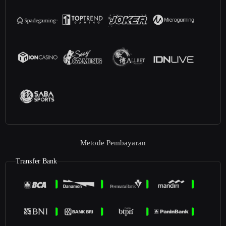
Metode Pembayaran
Transfer Bank