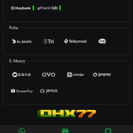
Pulsa
E-Money
©2023
DHX77
. All rights reserved | 18+