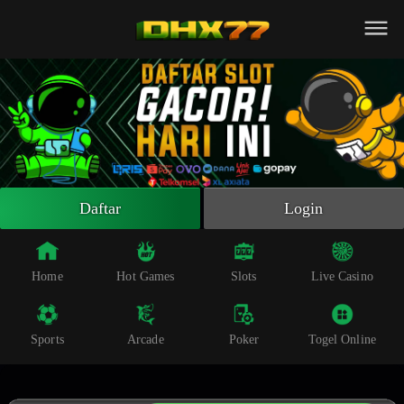
Beranda
Slot Online
Live Casino
Sportsbook
Arcade
Togel Online
Daftar
Login
Poker
Whatsapp
Home
Hot Games
Slots
Live Casino
Telegram
Sports
Arcade
Poker
Togel Online
Livechat