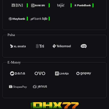
Pulsa
E-Money