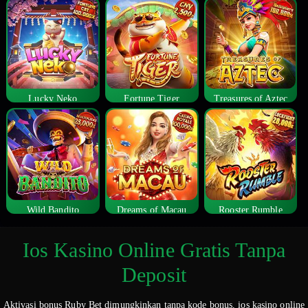
Lucky Neko
Fortune Tiger
Treasures of Aztec
Wild Bandito
Dreams of Macau
Rooster Rumble
Ios Kasino Online Gratis Tanpa
Deposit
Aktivasi bonus Ruby Bet dimungkinkan tanpa kode bonus, ios kasino online