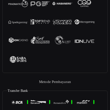
Metode Pembayaran
Transfer Bank