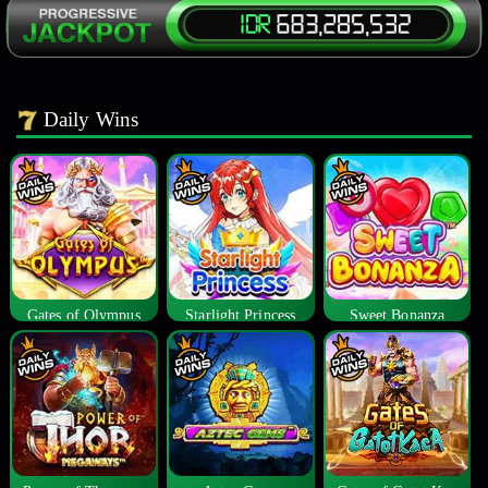
Daily Wins
Gates of Olympus
Starlight Princess
Sweet Bonanza