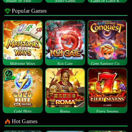
Power of Thor Megaways
Aztec Gems
Gates of Gatot Kaca
Popular Games
Mahjong Ways
Koi Gate
Gem Saviour Conquest
Gold Blitz
Roma
Fiery Sevens
Hot Games