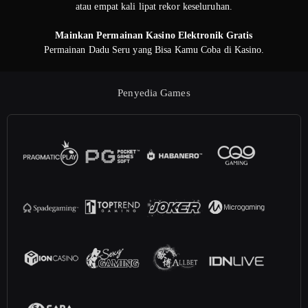
atau empat kali lipat rekor keseluruhan.
Mainkan Permainan Kasino Elektronik Gratis
Permainan Dadu Seru yang Bisa Kamu Coba di Kasino.
Penyedia Games