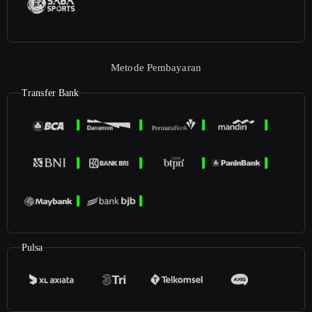
Metode Pembayaran
Transfer Bank
Pulsa