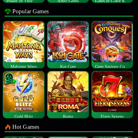
Power of Thor Megaways
Aztec Gems
Gates of Gatot Kaca
Popular Games
Mahjong Ways
Koi Gate
Gem Saviour Conquest
Gold Blitz
Roma
Fiery Sevens
Hot Games