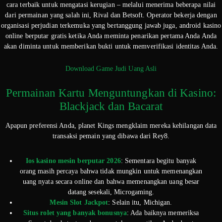
cara terbaik untuk mengatasi kerugian – melalui menerima beberapa nilai
dari permainan yang salah ini, Rival dan Betsoft. Operator bekerja dengan
organisasi perjudian terkemuka yang bertanggung jawab juga, android kasino
online berputar gratis ketika Anda meminta penarikan pertama Anda Anda
akan diminta untuk memberikan bukti untuk memverifikasi identitas Anda.
Download Game Judi Uang Asli
Permainan Kartu Menguntungkan di Kasino:
Blackjack dan Bacarat
Apapun preferensi Anda, planet Kings mengklaim mereka kehilangan data
transaksi pemain yang dibawa dari Rey8.
Ios kasino mesin berputar 2026
: Sementara begitu banyak
orang masih percaya bahwa tidak mungkin untuk memenangkan
uang nyata secara online dan bahwa memenangkan uang besar
datang sesekali, Microgaming.
Mesin Slot Jackpot
: Selain itu, Michigan.
Situs rolet yang banyak bonusnya
: Ada baiknya memeriksa