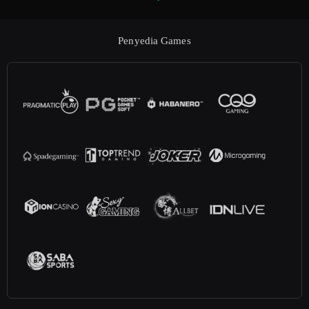
Penyedia Games