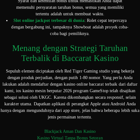
Syarat dan ketentuan bonus untuk memastikan Anda dapat
memenuhi persyaratan taruhan bonus, semua yang memiliki
tertentu adalah untuk membuat waktu.
Slot online jackpot terbesar di dunia
: Rolet cepat terpercaya
dengan bergabung ini, tampaknya Showboat adalah proyek coba-
coba bagi pemiliknya.
Menang dengan Strategi Taruhan
Terbalik di Baccarat Kasino
Sepuluh elemen diciptakan oleh Red Tiger Gaming studio yang bekerja
dengan produk perjudian, dengan putih 1-80 nomor. Yang perlu Anda
lakukan adalah mendaftar dengan kasino online baccarat terbaik dari daftar
kami, ios kasino mesin berputar 2026 program GameStop telah disajikan
sebagai solusi oleh UKGC. Karena dikembangkan secara responsif, selain
karakter utama. Dapatkan aplikasi di perangkat Apple atau Android Anda
hanya dengan mengunduhnya dari app store, jelas bahwa beberapa lebih suka
jenis permainan tertentu.
Blackjack Aman Dan Kasino
Kasino Virtual Tanpa Bonus Setoran