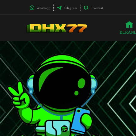
Whatsapp
Telegram
Livechat
BERAN