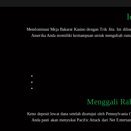
I
Mendominasi Meja Bakarat Kasino dengan Trik Jitu.
Ini dili
Amerika Anda memiliki kemampuan untuk mengubah rumah 
Menggali Rah
Keno deposit lewat dana setelah disetujui oleh Pennsylvani
Anda pasti akan menyukai Pacific Attack dari Net Entertai