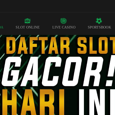
DA
SLOT ONLINE
LIVE CASINO
SPORTSBOOK