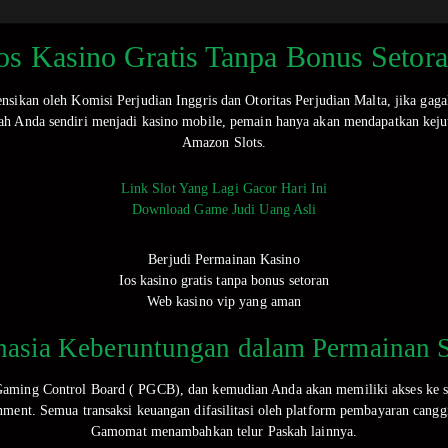
os Kasino Gratis Tanpa Bonus Setor
sensikan oleh Komisi Perjudian Inggris dan Otoritas Perjudian Malta, jika gag
Anda sendiri menjadi kasino mobile, pemain hanya akan mendapatkan kej
Amazon Slots.
Link Slot Yang Lagi Gacor Hari Ini
Download Game Judi Uang Asli
Berjudi Permainan Kasino
Ios kasino gratis tanpa bonus setoran
Web kasino vip yang aman
asia Keberuntungan dalam Permainan S
a Gaming Control Board ( PGCB), dan kemudian Anda akan memiliki akses ke 
nment. Semua transaksi keuangan difasilitasi oleh platform pembayaran cangg
Gamomat menambahkan telur Paskah lainnya.