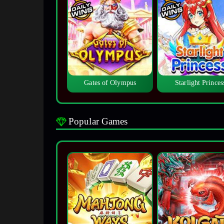
Gates of Olympus
Starlight Princes
Popular Games