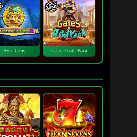
Aztec Gems
Gates of Gatot Kaca