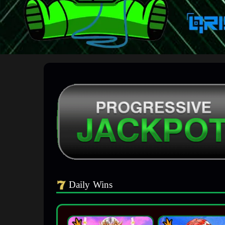
Daily Wins