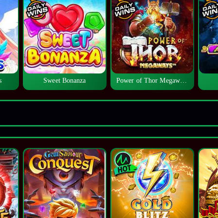
s
Sweet Bonanza
Power of Thor Megaways