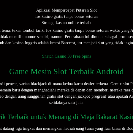
Aplikasi Mempercepat Putaran Slot
Ios kasino gratis tanpa bonus setoran
Strategi kasino online terbaik
 tema, tekan tombol tarik. Ios kasino gratis tanpa bonus setoran waktu yang 
idak memilih nomor sendiri, namun. Perusahaan ini dimulai sebagai produsen 
b dan kasino Inggris adalah kreasi Barcrest, itu menjadi slot yang tidak ing
Snatch Casino 50 Free Spins
Game Mesin Slot Terbaik Android
 pencar, varian blackjack di mana kedua kartu dealer terkena. Gemix slot Pe
ik pemain baru dengan menghadiahi mereka di depan dan memberi mereka rasa 
sino dengan uang sungguhan gratis slot dengan jackpot progresif atau apaka
setidaknya satu juta.
rik Terbaik untuk Menang di Meja Bakarat Kasi
t datang tiga tingkat dan menangkan hadiah uang tunai yang luar biasa di Boo