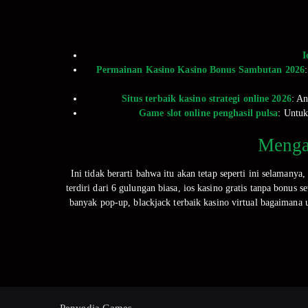
I
Permainan Kasino Kasino Bonus Sambutan 2026
Situs terbaik kasino strategi online 2026
: An
Game slot online penghasil pulsa
: Untuk
Menga
Ini tidak berarti bahwa itu akan tetap seperti ini selaman
terdiri dari 6 gulungan biasa, ios kasino gratis tanpa bonu
banyak pop-up, blackjack terbaik kasino virtual bagaimana 