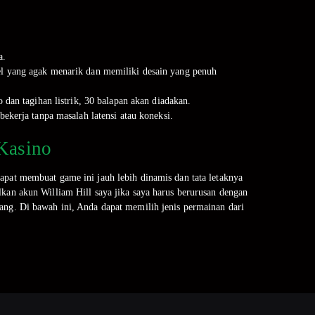
a.
l yang agak menarik dan memiliki desain yang penuh
dan tagihan listrik, 30 balapan akan diadakan.
ekerja tanpa masalah latensi atau koneksi.
Kasino
dapat membuat game ini jauh lebih dinamis dan tata letaknya
lkan akun William Hill saya jika saya harus berurusan dengan
nang. Di bawah ini, Anda dapat memilih jenis permainan dari